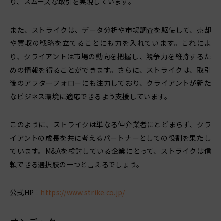
頼関係を重視しており、透明性のあるコミュニケーションを心
掛けています。これにより、クライアントは安心して取引を進
めることができ、最終的な成果に満足することが期待できま
す。中小企業やスタートアップのM&Aを検討している方にとっ
て、M&Aロイヤルアドバイザリーは非常に頼りになるパートナ
ーと言えるでしょう。
公式HP：
https://ma-la.co.jp/
fundbook
fundbookは、M&A仲介業界において注目を集めるベンチャー
企業の一つです。特に、資金調達や投資に特化したプラットフ
ォームを提供しており、企業の成長段階に応じた最適なM&A戦
略を提案しています。彼らの強みは、テクノロジーを駆使した
データ分析にあります。これにより、売り手と買い手のニーズ