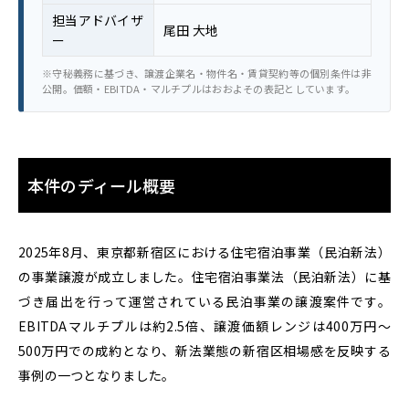
担当アドバイザ
尾田 大地
ー
※守秘義務に基づき、譲渡企業名・物件名・賃貸契約等の個別条件は非
公開。価額・EBITDA・マルチプルはおおよその表記としています。
本件のディール概要
2025年8月、東京都新宿区における住宅宿泊事業（民泊新法）
の事業譲渡が成立しました。住宅宿泊事業法（民泊新法）に基
づき届出を行って運営されている民泊事業の譲渡案件です。
EBITDAマルチプルは約2.5倍、譲渡価額レンジは400万円〜
500万円での成約となり、新法業態の新宿区相場感を反映する
事例の一つとなりました。