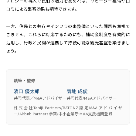
ノロジーの導入で民泊の魅力を高めれば、リピーター獲得や口
コミによる集客効果も期待できます。
一方、住民との共存やインフラの未整備といった課題も無視で
きません。これらに対応するためにも、補助金制度を有効的に
活用し、行政と民間が連携して持続可能な観光基盤を築きまし
ょう。
執筆・監修
濱口 優太郎
菊地 成俊
共同代表／M&Aアドバイザー
共同代表/M&Aアドバイザー
株式会社Tabiji Partners/BATONZ認定M&Aアドバイザ
ー/Airbnb Partners参画/中小企業庁 M&A支援機関登録