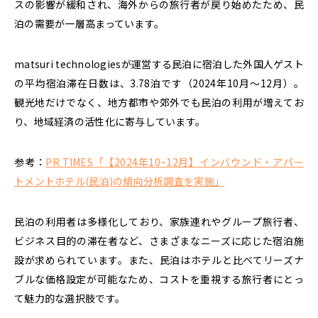
スの影響が緩和され、海外からの旅行者が戻り始めた
ため、民
泊の需要が一層高まっています。
matsuri technologiesが運営する民泊に宿泊した
外国人ゲスト
の平均宿泊滞在日数は、3.78泊です（2024年10月〜12月）。
観光地だけでなく、地方都市や郊外でも民泊の利用が増えてお
り、地域経済の活性化に寄与しています。
参考：
PR TIMES「【2024年10~12月】インバウンド・アパー
トメントホテル(民泊)の傾向分析調査を実施」
民泊の利用者は多様化しており、家族連れやグループ旅行者、
ビジネス目的の滞在者など、さまざまなニーズに応じた宿泊施
設が求められています。また、民泊はホテルと比べてリーズナ
ブルな価格設定が可能なため、コストを重視する旅行者にとっ
て魅力的な選択肢です。