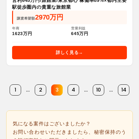
営利645万円/旅館業/東京都心 稼働率89%×都内主要
駅徒歩圏内の貴重な旅館業
2970万円
譲渡希望額
年商
営業利益
1623万円
645万円
詳しく見る
1
...
2
3
4
...
10
...
14
気になる案件はございましたか？
お問い合わせいただきましたら、秘密保持のう