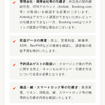
管理会社・清掃会社等の引継ぎ
：外注先の契約継
続可否、OTAアカウント（Airbnb、Booking.com
等）の取扱いを確認する必要がございます。
Airbnbはアカウント譲渡ができないためレビュー
の引継ぎができない一方、Booking.comはリステ
ィング譲渡が可能な場合がございます。
収益データの精査
：売上、営業利益、稼働率、
ADR、RevPARなどの推移を確認し、譲渡後の収
益予測を検討いたします。
予約済みゲストの取扱い
：クロージング後の予約
に関する売上・キャンセルポリシー・引継ぎ方法
について合意が必要となります。
備品・鍵・スマートロック等の引継ぎ
：家具家
電、リネン、消耗品、鍵、スマートロック等の物
理的な引継ぎ内容を確認いたします。