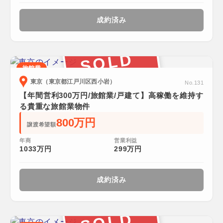
成約済み
SOLD
旅館業
東京（東京都江戸川区西小岩）
No.131
【年間営利300万円/旅館業/戸建て】高稼働を維持す
る貴重な旅館業物件
800万円
譲渡希望額
年商
営業利益
1033万円
299万円
成約済み
SOLD