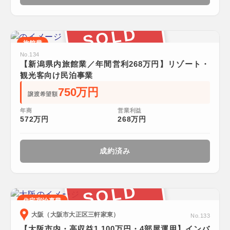
SOLD
旅館業
No.134
【新潟県内旅館業／年間営利268万円】リゾート・
観光客向け民泊事業
750万円
譲渡希望額
年商
営業利益
572万円
268万円
成約済み
SOLD
住宅宿泊事業
大阪（大阪市大正区三軒家東）
No.133
【大阪市内・高収益1,100万円・4部屋運用】インバ