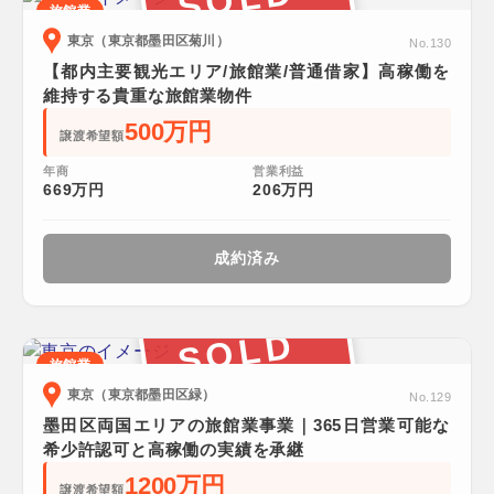
旅館業
東京（東京都墨田区菊川）
No.130
【都内主要観光エリア/旅館業/普通借家】高稼働を
維持する貴重な旅館業物件
500万円
譲渡希望額
年商
営業利益
669万円
206万円
成約済み
SOLD
旅館業
東京（東京都墨田区緑）
No.129
墨田区両国エリアの旅館業事業｜365日営業可能な
希少許認可と高稼働の実績を承継
1200万円
譲渡希望額