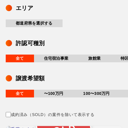
エリア
都道府県を選択する
許認可種別
全て
住宅宿泊事業
旅館業
特
譲渡希望額
全て
〜100万円
100〜300万円
成約済み（SOLD）の案件を除いて表示する