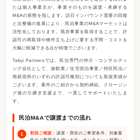
たは個人事業主が、事業そのものを譲渡・承継する
M&Aの形態を指します。訪日インバウンド需要の回復
と法整備の進展により、民泊事業のM&Aマーケットは
活性化しております。既存事業を取得することで、許
認可の再取得や物件立ち上げに要する手間・コストを
大幅に軽減できる点が特徴でございます。
Tabiji Partnersでは、民泊専門の仲介・コンサルティ
ング会社として、旅館業／住宅宿泊事業／特区民泊／
簡易宿所のいずれの許認可種別についても取扱実績が
ございます。案件のご紹介から契約締結、クロージン
グ後の引継ぎ支援まで、一貫してサポートいたしま
す。
民泊M&Aで譲渡までの流れ
初回ご相談
：譲渡・買収のご希望条件、対象案
件のご要望等を伺います。オンライン・対面い