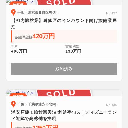
SOLD
旅館業
千葉（東京都葛飾区堀切）
No.137
【都内旅館業】葛飾区のインバウンド向け旅館業民
泊
420万円
譲渡希望額
年商
営業利益
400万円
130万円
成約済み
SOLD
旅館業
千葉（千葉県浦安市北栄）
No.136
浦安戸建て旅館業民泊/利益率43%｜ディズニーラン
ド近隣で高稼働を実現
1250万円