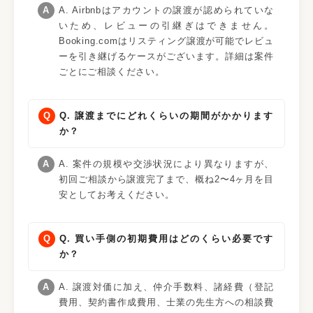
A. Airbnbはアカウントの譲渡が認められていな
いため、レビューの引継ぎはできません。
Booking.comはリスティング譲渡が可能でレビュ
ーを引き継げるケースがございます。詳細は案件
ごとにご相談ください。
Q. 譲渡までにどれくらいの期間がかかります
か？
A. 案件の規模や交渉状況により異なりますが、
初回ご相談から譲渡完了まで、概ね2〜4ヶ月を目
安としてお考えください。
Q. 買い手側の初期費用はどのくらい必要です
か？
A. 譲渡対価に加え、仲介手数料、諸経費（登記
費用、契約書作成費用、士業の先生方への相談費