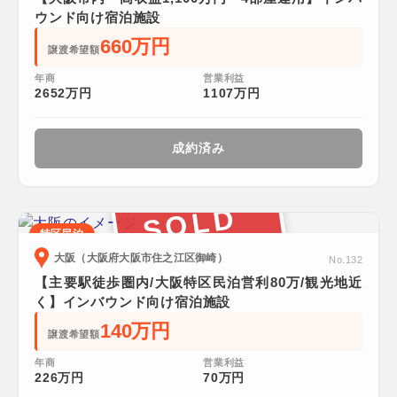
ウンド向け宿泊施設
660万円
譲渡希望額
年商
営業利益
2652万円
1107万円
成約済み
SOLD
特区民泊
大阪（大阪府大阪市住之江区御崎）
No.132
【主要駅徒歩圏内/大阪特区民泊営利80万/観光地近
く】インバウンド向け宿泊施設
140万円
譲渡希望額
年商
営業利益
226万円
70万円