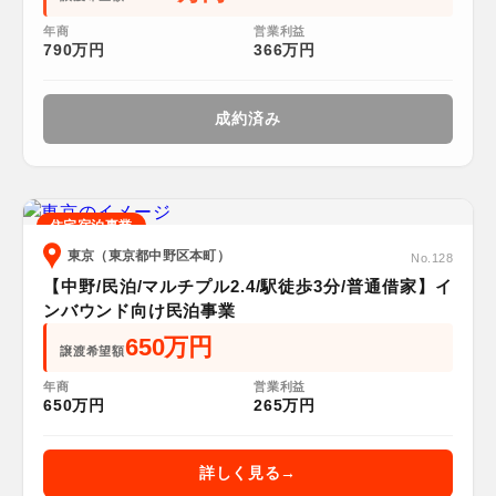
年商
営業利益
790万円
366万円
成約済み
住宅宿泊事業
東京（東京都中野区本町）
No.128
【中野/民泊/マルチプル2.4/駅徒歩3分/普通借家】イ
ンバウンド向け民泊事業
650万円
譲渡希望額
年商
営業利益
650万円
265万円
詳しく見る