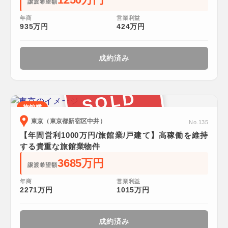
譲渡希望額
年商
営業利益
935万円
424万円
成約済み
SOLD
旅館業
東京（東京都新宿区中井）
No.135
【年間営利1000万円/旅館業/戸建て】高稼働を維持
する貴重な旅館業物件
3685万円
譲渡希望額
年商
営業利益
2271万円
1015万円
成約済み