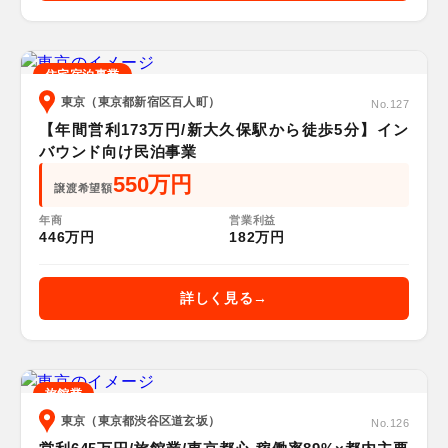
住宅宿泊事業
東京（東京都新宿区百人町）
No.127
【年間営利173万円/新大久保駅から徒歩5分】イン
バウンド向け民泊事業
550万円
譲渡希望額
年商
営業利益
446万円
182万円
詳しく見る
旅館業
東京（東京都渋谷区道玄坂）
No.126