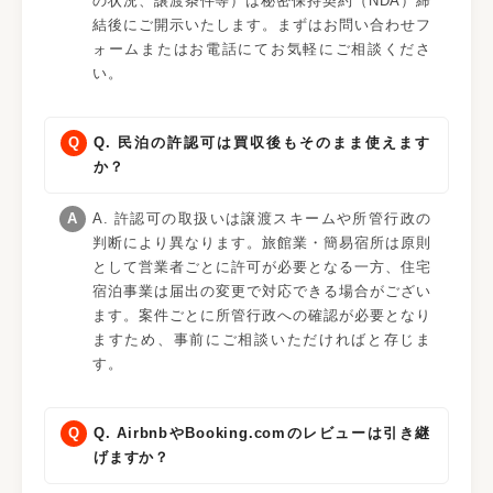
の状況、譲渡条件等）は秘密保持契約（NDA）締
結後にご開示いたします。まずはお問い合わせフ
ォームまたはお電話にてお気軽にご相談くださ
い。
Q. 民泊の許認可は買収後もそのまま使えます
か？
A. 許認可の取扱いは譲渡スキームや所管行政の
判断により異なります。旅館業・簡易宿所は原則
として営業者ごとに許可が必要となる一方、住宅
宿泊事業は届出の変更で対応できる場合がござい
ます。案件ごとに所管行政への確認が必要となり
ますため、事前にご相談いただければと存じま
す。
Q. AirbnbやBooking.comのレビューは引き継
げますか？