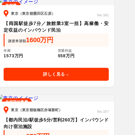
旅館業
東京（東京都墨田区石原）
No.161
【両国駅徒歩7分／旅館業3室一括】高稼働・安
定収益のインバウンド民泊
1600万円
譲渡希望額
年商
営業利益
1573万円
558万円
詳しく見る
住宅宿泊事業
東京（東京都板橋区赤塚新町）
No.157
【都内民泊/駅徒歩5分/営利260万】インバウンド
向け宿泊施設