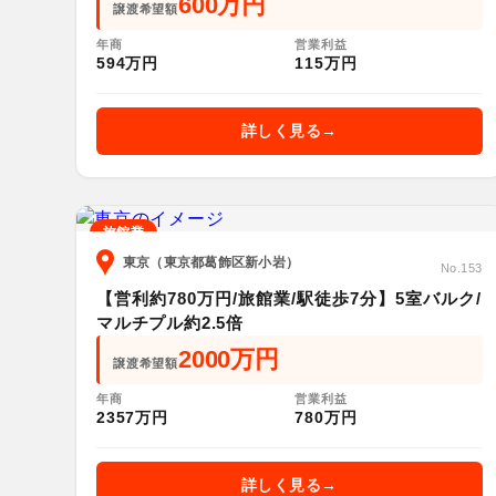
600万円
譲渡希望額
年商
営業利益
594万円
115万円
詳しく見る
旅館業
東京（東京都葛飾区新小岩）
No.153
【営利約780万円/旅館業/駅徒歩7分】5室バルク/
マルチプル約2.5倍
2000万円
譲渡希望額
年商
営業利益
2357万円
780万円
詳しく見る