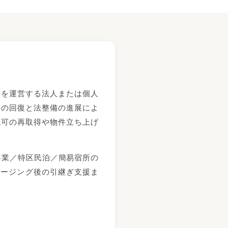
業を運営する法人または個人
要の回復と法整備の進展によ
認可の再取得や物件立ち上げ
宿泊事業／特区民泊／簡易宿所の
ロージング後の引継ぎ支援ま