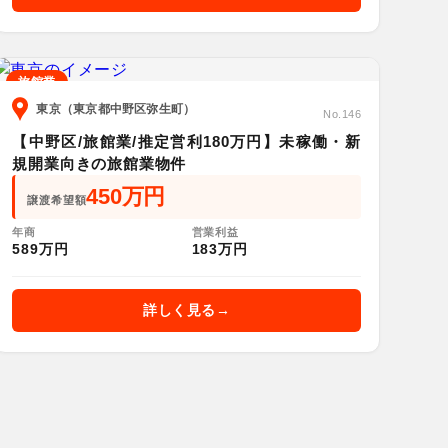
旅館業
東京（東京都中野区弥生町）
No.146
【中野区/旅館業/推定営利180万円】未稼働・新
規開業向きの旅館業物件
450万円
譲渡希望額
年商
営業利益
589万円
183万円
詳しく見る