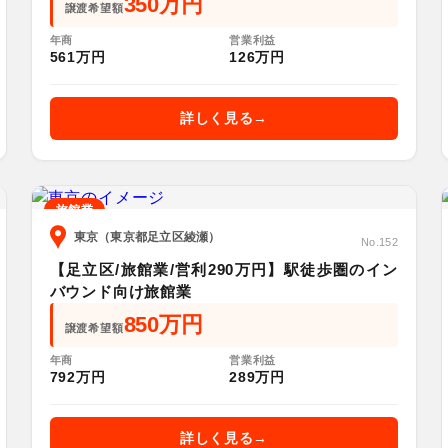
350万円
譲渡希望額
年商
営業利益
561万円
126万円
詳しく見る
旅館業
東京（東京都足立区綾瀬）
No.152
【足立区/旅館業/営利290万円】駅徒歩圏のイン
バウンド向け旅館業
850万円
譲渡希望額
年商
営業利益
792万円
289万円
詳しく見る