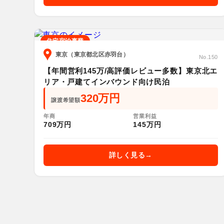
住宅宿泊事業
東京（東京都北区赤羽台）
No.150
【年間営利145万/高評価レビュー多数】東京北エ
リア・戸建てインバウンド向け民泊
320万円
譲渡希望額
年商
営業利益
709万円
145万円
詳しく見る