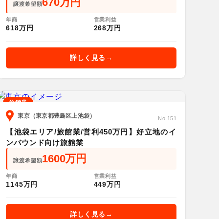
670万円
譲渡希望額
年商
営業利益
618万円
268万円
詳しく見る
旅館業
東京（東京都豊島区上池袋）
No.151
【池袋エリア/旅館業/営利450万円】好立地のイ
ンバウンド向け旅館業
1600万円
譲渡希望額
年商
営業利益
1145万円
449万円
詳しく見る