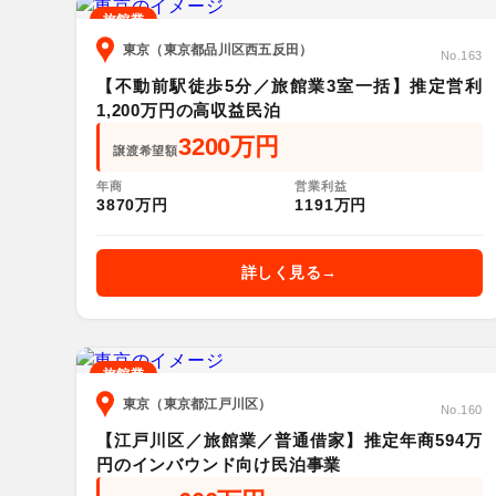
旅館業
東京（東京都品川区西五反田）
No.163
【不動前駅徒歩5分／旅館業3室一括】推定営利
1,200万円の高収益民泊
3200万円
譲渡希望額
年商
営業利益
3870万円
1191万円
詳しく見る
旅館業
東京（東京都江戸川区）
No.160
【江戸川区／旅館業／普通借家】推定年商594万
円のインバウンド向け民泊事業