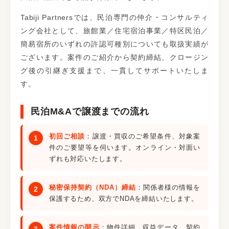
Tabiji Partnersでは、民泊専門の仲介・コンサルティ
ング会社として、旅館業／住宅宿泊事業／特区民泊／
簡易宿所のいずれの許認可種別についても取扱実績が
ございます。案件のご紹介から契約締結、クロージン
グ後の引継ぎ支援まで、一貫してサポートいたしま
す。
民泊M&Aで譲渡までの流れ
初回ご相談
：譲渡・買収のご希望条件、対象案
件のご要望等を伺います。オンライン・対面い
ずれも対応いたします。
秘密保持契約（NDA）締結
：関係者様の情報を
保護するため、双方でNDAを締結いたします。
案件情報の開示
：物件詳細、収益データ、契約