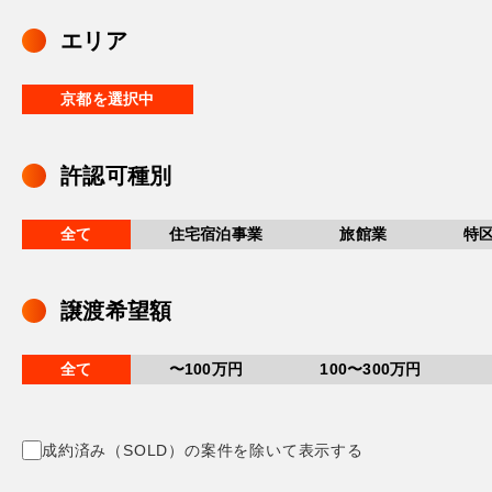
エリア
京都を選択中
許認可種別
全て
住宅宿泊事業
旅館業
特
譲渡希望額
全て
〜100万円
100〜300万円
成約済み（SOLD）の案件を除いて表示する