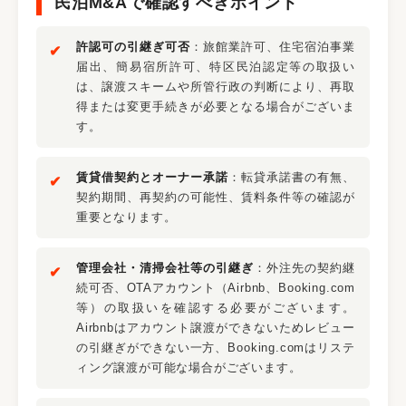
民泊M&Aで確認すべきポイント
許認可の引継ぎ可否
：旅館業許可、住宅宿泊事業
届出、簡易宿所許可、特区民泊認定等の取扱い
は、譲渡スキームや所管行政の判断により、再取
得または変更手続きが必要となる場合がございま
す。
賃貸借契約とオーナー承諾
：転貸承諾書の有無、
契約期間、再契約の可能性、賃料条件等の確認が
重要となります。
管理会社・清掃会社等の引継ぎ
：外注先の契約継
続可否、OTAアカウント（Airbnb、Booking.com
等）の取扱いを確認する必要がございます。
Airbnbはアカウント譲渡ができないためレビュー
の引継ぎができない一方、Booking.comはリステ
ィング譲渡が可能な場合がございます。