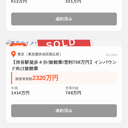
612万円
321万円
成約済み
SOLD
旅館業
東京（東京都渋谷区桜丘町）
No.044
【渋谷駅徒歩４分/旅館業/営利708万円】インバウン
ド向け旅館業
2320万円
譲渡希望額
年商
営業利益
1414万円
709万円
成約済み