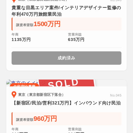
No.046
貴重な目黒エリア案件/インテリアデザイナー監修の
年利470万円旅館業民泊
1500万円
譲渡希望額
年商
営業利益
1135万円
635万円
成約済み
SOLD
住宅宿泊事業
東京（東京都新宿区下落合）
No.045
【新宿区/民泊/営利321万円】インバウンド向け民泊
960万円
譲渡希望額
年商
営業利益