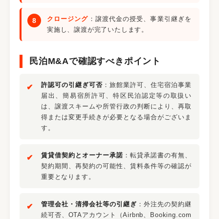
クロージング
：譲渡代金の授受、事業引継ぎを
実施し、譲渡が完了いたします。
民泊M&Aで確認すべきポイント
許認可の引継ぎ可否
：旅館業許可、住宅宿泊事業
届出、簡易宿所許可、特区民泊認定等の取扱い
は、譲渡スキームや所管行政の判断により、再取
得または変更手続きが必要となる場合がございま
す。
賃貸借契約とオーナー承諾
：転貸承諾書の有無、
契約期間、再契約の可能性、賃料条件等の確認が
重要となります。
管理会社・清掃会社等の引継ぎ
：外注先の契約継
続可否、OTAアカウント（Airbnb、Booking.com