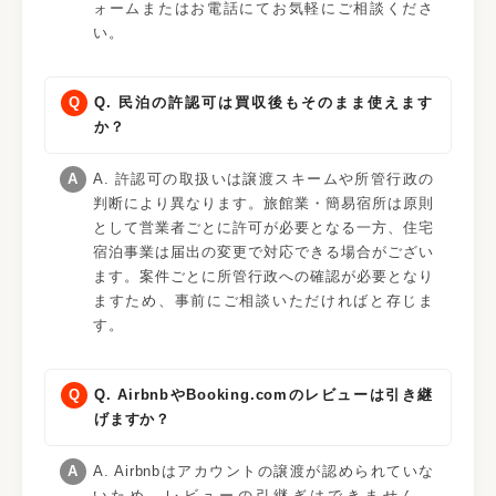
ォームまたはお電話にてお気軽にご相談くださ
い。
Q. 民泊の許認可は買収後もそのまま使えます
か？
A. 許認可の取扱いは譲渡スキームや所管行政の
判断により異なります。旅館業・簡易宿所は原則
として営業者ごとに許可が必要となる一方、住宅
宿泊事業は届出の変更で対応できる場合がござい
ます。案件ごとに所管行政への確認が必要となり
ますため、事前にご相談いただければと存じま
す。
Q. AirbnbやBooking.comのレビューは引き継
げますか？
A. Airbnbはアカウントの譲渡が認められていな
いため、レビューの引継ぎはできません。