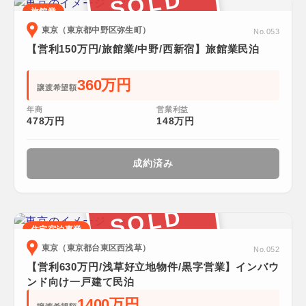
SOLD
旅館業
東京（東京都中野区弥生町）
No.053
【営利150万円/旅館業/中野/西新宿】旅館業民泊
360万円
譲渡希望額
年商
営業利益
478万円
148万円
成約済み
SOLD
住宅宿泊事業
東京（東京都台東区西浅草）
No.052
【営利630万円/浅草好立地物件/黒字営業】インバウ
ンド向け一戸建て民泊
1400万円