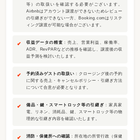
等）の取扱いを確認する必要がございます。
Airbnbはアカウント譲渡ができないためレビュー
の引継ぎができない一方、Booking.comはリステ
ィング譲渡が可能な場合がございます。
収益データの精査
：売上、営業利益、稼働率、
ADR、RevPARなどの推移を確認し、譲渡後の収
益予測を検討いたします。
予約済みゲストの取扱い
：クロージング後の予約
に関する売上・キャンセルポリシー・引継ぎ方法
について合意が必要となります。
備品・鍵・スマートロック等の引継ぎ
：家具家
電、リネン、消耗品、鍵、スマートロック等の物
理的な引継ぎ内容を確認いたします。
消防・保健所への確認
：所在地の所管行政（保健