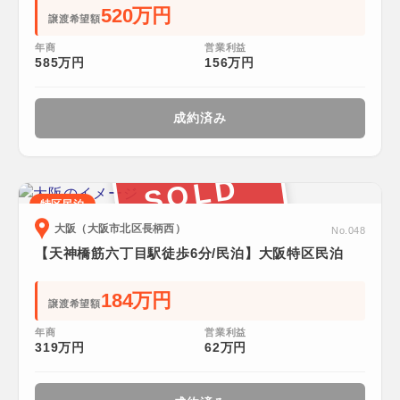
520万円
譲渡希望額
年商
営業利益
585万円
156万円
成約済み
SOLD
特区民泊
大阪（大阪市北区長柄西）
No.048
【天神橋筋六丁目駅徒歩6分/民泊】大阪特区民泊
184万円
譲渡希望額
年商
営業利益
319万円
62万円