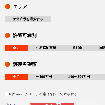
エリア
都道府県を選択する
許認可種別
全て
住宅宿泊事業
旅館業
特
譲渡希望額
全て
〜100万円
100〜300万円
成約済み（SOLD）の案件を除いて表示する