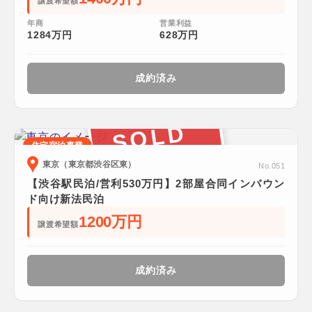
譲渡希望額
年商
営業利益
1284万円
628万円
成約済み
SOLD
住宅宿泊事業
東京（東京都渋谷区東）
No.051
【渋谷駅民泊/営利530万円】2部屋合同インバウン
ド向け新法民泊
1200万円
譲渡希望額
成約済み