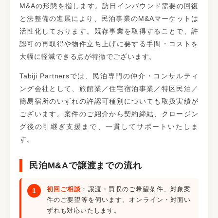
M&Aの形態を指します。訪日インバウンド需要の回復
と法整備の進展により、民泊事業のM&Aマーケットは
活性化しております。既存事業を取得することで、許
認可の再取得や物件立ち上げに要する手間・コストを
大幅に軽減できる点が特徴でございます。
Tabiji Partnersでは、民泊専門の仲介・コンサルティ
ング会社として、旅館業／住宅宿泊事業／特区民泊／
簡易宿所のいずれの許認可種別についても取扱実績が
ございます。案件のご紹介から契約締結、クロージン
グ後の引継ぎ支援まで、一貫してサポートいたしま
す。
民泊M&Aで譲渡までの流れ
初回ご相談
：譲渡・買収のご希望条件、対象案
件のご要望等を伺います。オンライン・対面い
ずれも対応いたします。