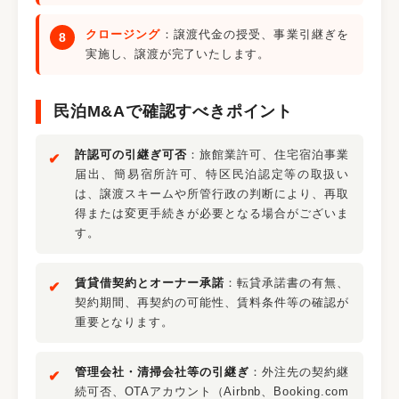
クロージング
：譲渡代金の授受、事業引継ぎを
実施し、譲渡が完了いたします。
民泊M&Aで確認すべきポイント
許認可の引継ぎ可否
：旅館業許可、住宅宿泊事業
届出、簡易宿所許可、特区民泊認定等の取扱い
は、譲渡スキームや所管行政の判断により、再取
得または変更手続きが必要となる場合がございま
す。
賃貸借契約とオーナー承諾
：転貸承諾書の有無、
契約期間、再契約の可能性、賃料条件等の確認が
重要となります。
管理会社・清掃会社等の引継ぎ
：外注先の契約継
続可否、OTAアカウント（Airbnb、Booking.com