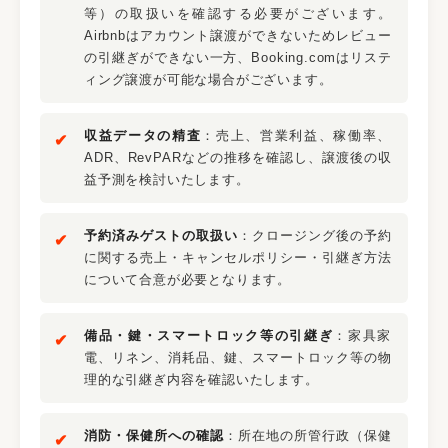
等）の取扱いを確認する必要がございます。
Airbnbはアカウント譲渡ができないためレビュー
の引継ぎができない一方、Booking.comはリステ
ィング譲渡が可能な場合がございます。
収益データの精査
：売上、営業利益、稼働率、
ADR、RevPARなどの推移を確認し、譲渡後の収
益予測を検討いたします。
予約済みゲストの取扱い
：クロージング後の予約
に関する売上・キャンセルポリシー・引継ぎ方法
について合意が必要となります。
備品・鍵・スマートロック等の引継ぎ
：家具家
電、リネン、消耗品、鍵、スマートロック等の物
理的な引継ぎ内容を確認いたします。
消防・保健所への確認
：所在地の所管行政（保健