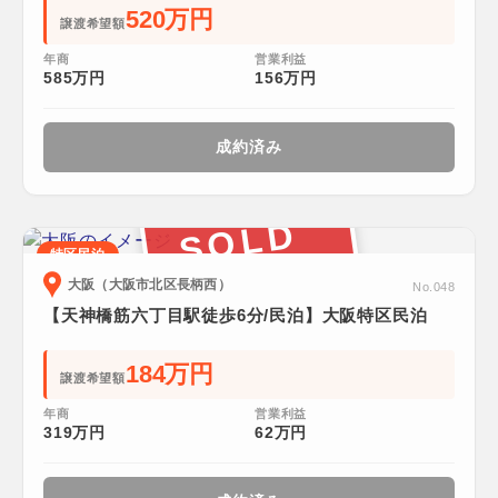
520万円
譲渡希望額
年商
営業利益
585万円
156万円
成約済み
SOLD
特区民泊
大阪（大阪市北区長柄西）
No.048
【天神橋筋六丁目駅徒歩6分/民泊】大阪特区民泊
184万円
譲渡希望額
年商
営業利益
319万円
62万円