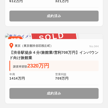
612万円
321万円
成約済み
SOLD
旅館業
東京（東京都渋谷区桜丘町）
No.044
【渋谷駅徒歩４分/旅館業/営利708万円】インバウン
ド向け旅館業
2320万円
譲渡希望額
年商
営業利益
1414万円
709万円
成約済み