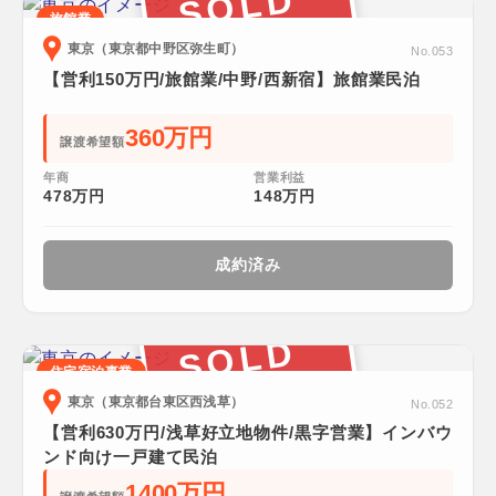
SOLD
旅館業
東京（東京都中野区弥生町）
No.053
【営利150万円/旅館業/中野/西新宿】旅館業民泊
360万円
譲渡希望額
年商
営業利益
478万円
148万円
成約済み
SOLD
住宅宿泊事業
東京（東京都台東区西浅草）
No.052
【営利630万円/浅草好立地物件/黒字営業】インバウ
ンド向け一戸建て民泊
1400万円