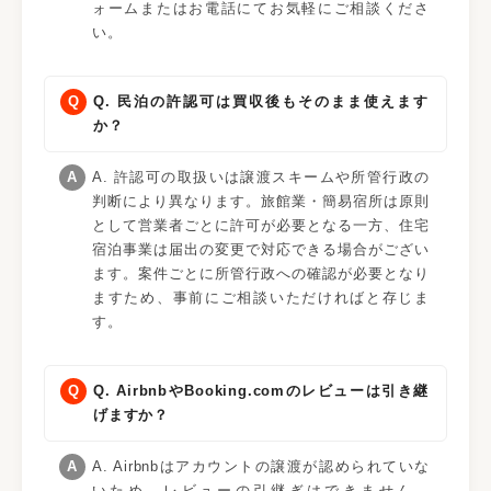
ォームまたはお電話にてお気軽にご相談くださ
い。
Q. 民泊の許認可は買収後もそのまま使えます
か？
A. 許認可の取扱いは譲渡スキームや所管行政の
判断により異なります。旅館業・簡易宿所は原則
として営業者ごとに許可が必要となる一方、住宅
宿泊事業は届出の変更で対応できる場合がござい
ます。案件ごとに所管行政への確認が必要となり
ますため、事前にご相談いただければと存じま
す。
Q. AirbnbやBooking.comのレビューは引き継
げますか？
A. Airbnbはアカウントの譲渡が認められていな
いため、レビューの引継ぎはできません。