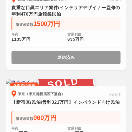
No.046
貴重な目黒エリア案件/インテリアデザイナー監修の
年利470万円旅館業民泊
1500万円
譲渡希望額
年商
営業利益
1135万円
635万円
成約済み
SOLD
住宅宿泊事業
東京（東京都新宿区下落合）
No.045
【新宿区/民泊/営利321万円】インバウンド向け民泊
960万円
譲渡希望額
年商
営業利益