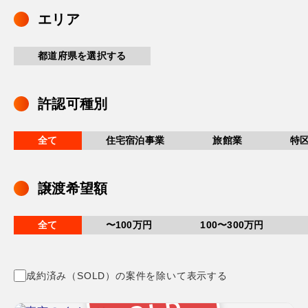
エリア
都道府県を選択する
許認可種別
全て
住宅宿泊事業
旅館業
特
譲渡希望額
全て
〜100万円
100〜300万円
成約済み（SOLD）の案件を除いて表示する