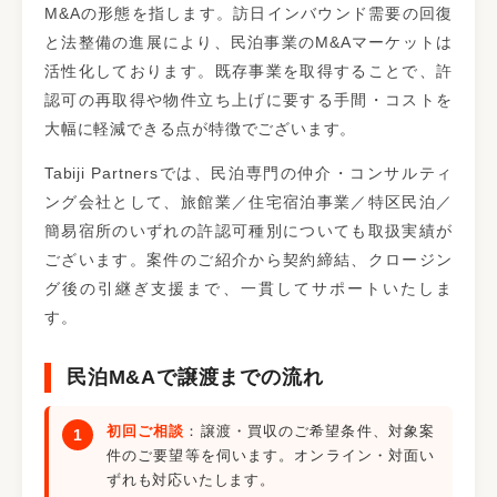
M&Aの形態を指します。訪日インバウンド需要の回復
と法整備の進展により、民泊事業のM&Aマーケットは
活性化しております。既存事業を取得することで、許
認可の再取得や物件立ち上げに要する手間・コストを
大幅に軽減できる点が特徴でございます。
Tabiji Partnersでは、民泊専門の仲介・コンサルティ
ング会社として、旅館業／住宅宿泊事業／特区民泊／
簡易宿所のいずれの許認可種別についても取扱実績が
ございます。案件のご紹介から契約締結、クロージン
グ後の引継ぎ支援まで、一貫してサポートいたしま
す。
民泊M&Aで譲渡までの流れ
初回ご相談
：譲渡・買収のご希望条件、対象案
件のご要望等を伺います。オンライン・対面い
ずれも対応いたします。