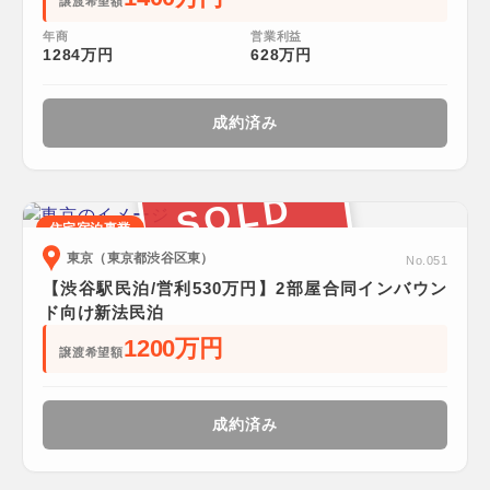
譲渡希望額
年商
営業利益
1284万円
628万円
成約済み
SOLD
住宅宿泊事業
東京（東京都渋谷区東）
No.051
【渋谷駅民泊/営利530万円】2部屋合同インバウン
ド向け新法民泊
1200万円
譲渡希望額
成約済み