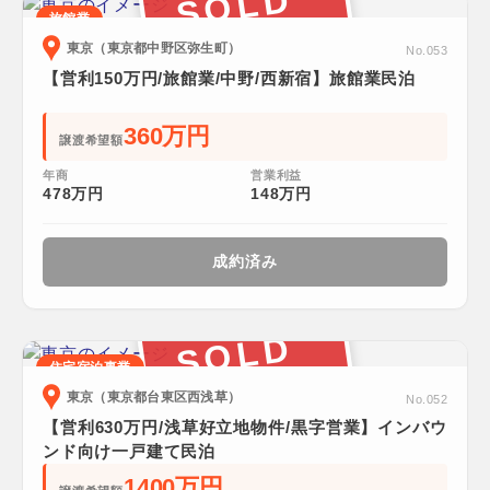
SOLD
旅館業
東京（東京都中野区弥生町）
No.053
【営利150万円/旅館業/中野/西新宿】旅館業民泊
360万円
譲渡希望額
年商
営業利益
478万円
148万円
成約済み
SOLD
住宅宿泊事業
東京（東京都台東区西浅草）
No.052
【営利630万円/浅草好立地物件/黒字営業】インバウ
ンド向け一戸建て民泊
1400万円