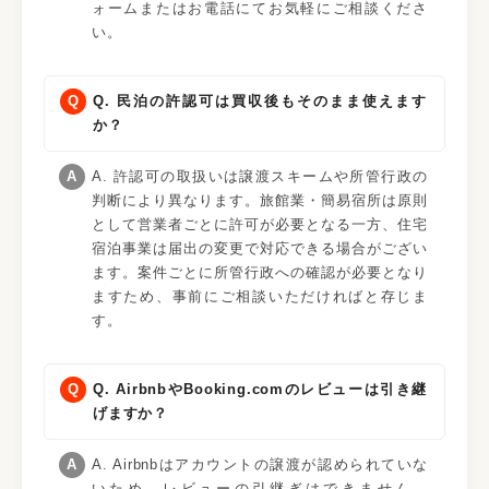
ォームまたはお電話にてお気軽にご相談くださ
い。
Q. 民泊の許認可は買収後もそのまま使えます
か？
A. 許認可の取扱いは譲渡スキームや所管行政の
判断により異なります。旅館業・簡易宿所は原則
として営業者ごとに許可が必要となる一方、住宅
宿泊事業は届出の変更で対応できる場合がござい
ます。案件ごとに所管行政への確認が必要となり
ますため、事前にご相談いただければと存じま
す。
Q. AirbnbやBooking.comのレビューは引き継
げますか？
A. Airbnbはアカウントの譲渡が認められていな
いため、レビューの引継ぎはできません。