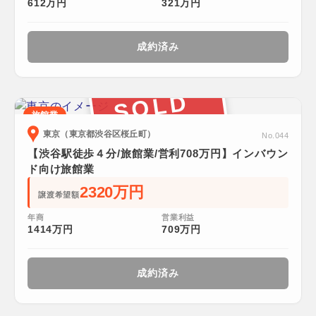
612万円
321万円
成約済み
SOLD
旅館業
東京（東京都渋谷区桜丘町）
No.044
【渋谷駅徒歩４分/旅館業/営利708万円】インバウン
ド向け旅館業
2320万円
譲渡希望額
年商
営業利益
1414万円
709万円
成約済み