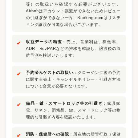
等）の取扱いを確認する必要がございます。
Airbnbはアカウント譲渡ができないためレビュー
の引継ぎができない一方、Booking.comはリステ
ィング譲渡が可能な場合がございます。
収益データの精査
：売上、営業利益、稼働率、
ADR、RevPARなどの推移を確認し、譲渡後の収
益予測を検討いたします。
予約済みゲストの取扱い
：クロージング後の予約
に関する売上・キャンセルポリシー・引継ぎ方法
について合意が必要となります。
備品・鍵・スマートロック等の引継ぎ
：家具家
電、リネン、消耗品、鍵、スマートロック等の物
理的な引継ぎ内容を確認いたします。
消防・保健所への確認
：所在地の所管行政（保健