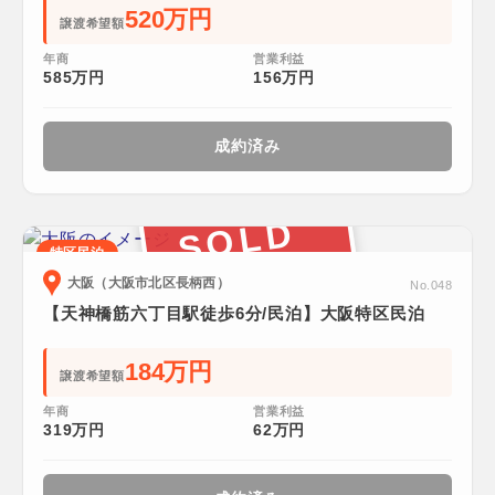
520万円
譲渡希望額
年商
営業利益
585万円
156万円
成約済み
SOLD
特区民泊
大阪（大阪市北区長柄西）
No.048
【天神橋筋六丁目駅徒歩6分/民泊】大阪特区民泊
184万円
譲渡希望額
年商
営業利益
319万円
62万円