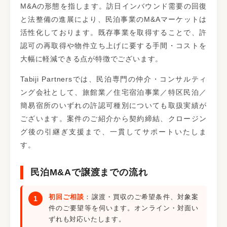
M&Aの形態を指します。訪日インバウンド需要の回復
と法整備の進展により、民泊事業のM&Aマーケットは
活性化しております。既存事業を取得することで、許
認可の再取得や物件立ち上げに要する手間・コストを
大幅に軽減できる点が特徴でございます。
Tabiji Partnersでは、民泊専門の仲介・コンサルティ
ング会社として、旅館業／住宅宿泊事業／特区民泊／
簡易宿所のいずれの許認可種別についても取扱実績が
ございます。案件のご紹介から契約締結、クロージン
グ後の引継ぎ支援まで、一貫してサポートいたしま
す。
民泊M&Aで譲渡までの流れ
初回ご相談
：譲渡・買収のご希望条件、対象案
件のご要望等を伺います。オンライン・対面い
ずれも対応いたします。