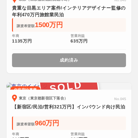
No.046
貴重な目黒エリア案件/インテリアデザイナー監修の
年利470万円旅館業民泊
1500万円
譲渡希望額
年商
営業利益
1135万円
635万円
成約済み
SOLD
住宅宿泊事業
東京（東京都新宿区下落合）
No.045
【新宿区/民泊/営利321万円】インバウンド向け民泊
960万円
譲渡希望額
年商
営業利益