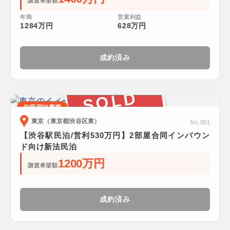
譲渡希望額
年商
営業利益
1284万円
628万円
成約済み
SOLD
住宅宿泊事業
東京（東京都渋谷区東）
No.051
【渋谷駅民泊/営利530万円】2部屋合同インバウン
ド向け新法民泊
1200万円
譲渡希望額
成約済み