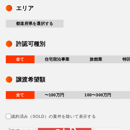
エリア
都道府県を選択する
許認可種別
全て
住宅宿泊事業
旅館業
特
譲渡希望額
全て
〜100万円
100〜300万円
成約済み（SOLD）の案件を除いて表示する