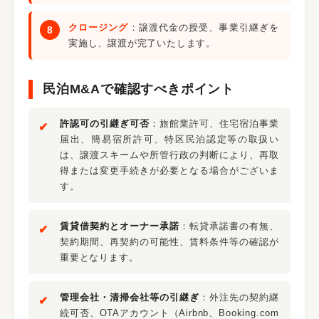
クロージング
：譲渡代金の授受、事業引継ぎを
実施し、譲渡が完了いたします。
民泊M&Aで確認すべきポイント
許認可の引継ぎ可否
：旅館業許可、住宅宿泊事業
届出、簡易宿所許可、特区民泊認定等の取扱い
は、譲渡スキームや所管行政の判断により、再取
得または変更手続きが必要となる場合がございま
す。
賃貸借契約とオーナー承諾
：転貸承諾書の有無、
契約期間、再契約の可能性、賃料条件等の確認が
重要となります。
管理会社・清掃会社等の引継ぎ
：外注先の契約継
続可否、OTAアカウント（Airbnb、Booking.com