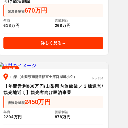
向け宿泊施設
670万円
譲渡希望額
年商
営業利益
618万円
268万円
詳しく見る
旅館業
山梨（山梨県南都留郡富士河口湖町小立）
No.154
【年間営利880万円/山梨県内旅館業／３棟運営/
観光地近く】観光客向け民泊事業
2450万円
譲渡希望額
年商
営業利益
2204万円
878万円