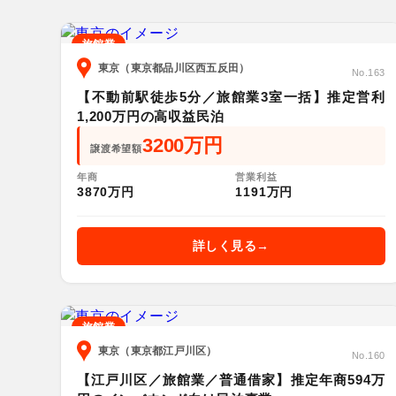
旅館業
東京（東京都品川区西五反田）
No.163
【不動前駅徒歩5分／旅館業3室一括】推定営利
1,200万円の高収益民泊
3200万円
譲渡希望額
年商
営業利益
3870万円
1191万円
詳しく見る
旅館業
東京（東京都江戸川区）
No.160
【江戸川区／旅館業／普通借家】推定年商594万