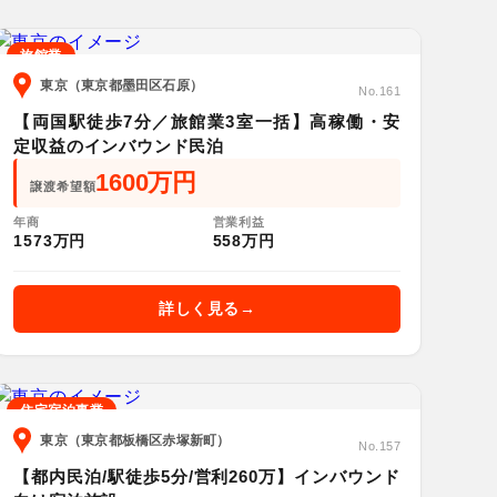
旅館業
東京（東京都墨田区石原）
No.161
【両国駅徒歩7分／旅館業3室一括】高稼働・安
定収益のインバウンド民泊
1600万円
譲渡希望額
年商
営業利益
1573万円
558万円
詳しく見る
住宅宿泊事業
東京（東京都板橋区赤塚新町）
No.157
【都内民泊/駅徒歩5分/営利260万】インバウンド