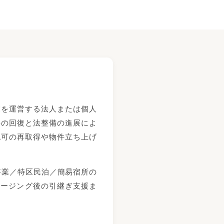
業を運営する法人または個人
要の回復と法整備の進展によ
認可の再取得や物件立ち上げ
宿泊事業／特区民泊／簡易宿所の
ロージング後の引継ぎ支援ま