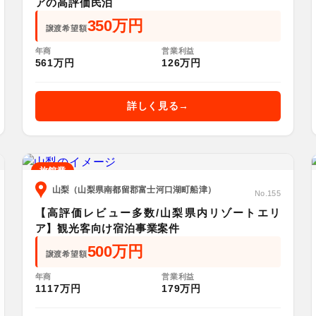
アの高評価民泊
350万円
譲渡希望額
年商
営業利益
561万円
126万円
詳しく見る
旅館業
山梨（山梨県南都留郡富士河口湖町船津）
No.155
【高評価レビュー多数/山梨県内リゾートエリ
ア】観光客向け宿泊事業案件
500万円
譲渡希望額
年商
営業利益
1117万円
179万円