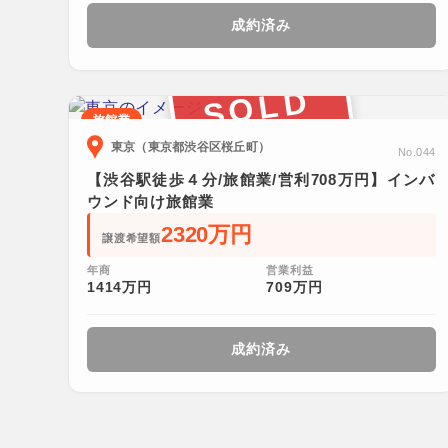
成約済み
SOLD
旅館業
東京（東京都渋谷区桜丘町）
No.044
【渋谷駅徒歩４分/旅館業/営利708万円】インバ
ウンド向け旅館業
2320万円
譲渡希望額
年商
営業利益
1414万円
709万円
成約済み