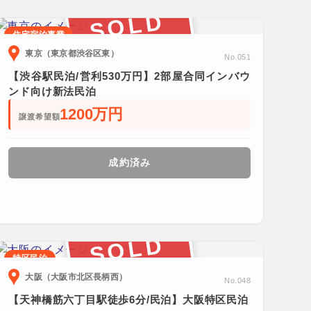
SOLD
住宅宿泊事業
東京（東京都渋谷区東）
No.051
【渋谷駅民泊/営利530万円】2部屋合同インバウ
ンド向け新法民泊
1200万円
譲渡希望額
成約済み
SOLD
特区民泊
大阪（大阪市北区長柄西）
No.048
【天神橋筋六丁目駅徒歩6分/民泊】大阪特区民泊