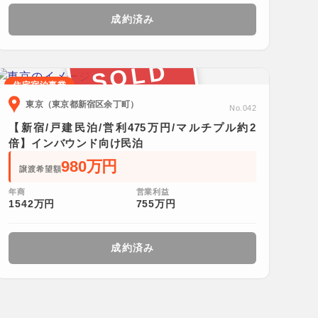
成約済み
SOLD
住宅宿泊事業
東京（東京都新宿区余丁町）
No.042
【新宿/戸建民泊/営利475万円/マルチプル約2
倍】インバウンド向け民泊
980万円
譲渡希望額
年商
営業利益
1542万円
755万円
成約済み