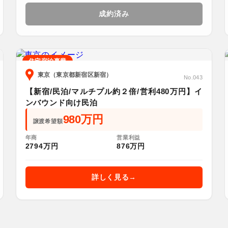
成約済み
住宅宿泊事業
東京（東京都新宿区新宿）
No.043
【新宿/民泊/マルチプル約２倍/営利480万円】イ
ンバウンド向け民泊
980万円
譲渡希望額
年商
営業利益
2794万円
876万円
詳しく見る