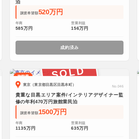
泊
520万円
譲渡希望額
年商
営業利益
585万円
156万円
成約済み
SOLD
旅館業
東京（東京都目黒区目黒本町）
No.046
貴重な目黒エリア案件/インテリアデザイナー監
修の年利470万円旅館業民泊
1500万円
譲渡希望額
年商
営業利益
1135万円
635万円