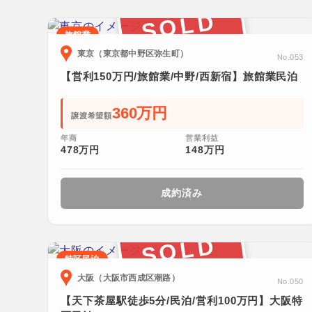
SOLD
旅館業
東京（東京都中野区弥生町）
No.053
【営利150万円/旅館業/中野/西新宿】旅館業民泊
360万円
譲渡希望額
年商
営業利益
478万円
148万円
成約済み
SOLD
特区民泊
大阪（大阪市西成区潮路）
No.050
【天下茶屋駅徒歩5分/民泊/営利100万円】大阪特