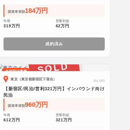
184万円
譲渡希望額
年商
営業利益
319万円
62万円
成約済み
SOLD
住宅宿泊事業
東京（東京都新宿区下落合）
No.045
【新宿区/民泊/営利321万円】インバウンド向け
民泊
960万円
譲渡希望額
年商
営業利益
612万円
321万円