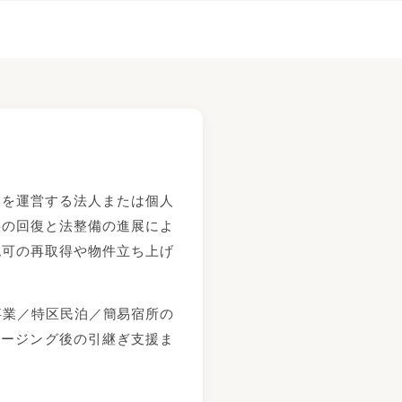
業を運営する法人または個人
要の回復と法整備の進展によ
認可の再取得や物件立ち上げ
宿泊事業／特区民泊／簡易宿所の
ロージング後の引継ぎ支援ま