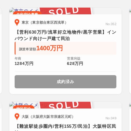
SOLD
住宅宿泊事業
東京（東京都台東区西浅草）
No.052
【営利630万円/浅草好立地物件/黒字営業】イン
バウンド向け一戸建て民泊
1400万円
譲渡希望額
年商
営業利益
1284万円
628万円
成約済み
SOLD
特区民泊
大阪（大阪府大阪市浪速区元町）
No.049
【難波駅徒歩圏内/営利155万/民泊】大阪特区民