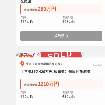
区民泊
280万円
譲渡希望額
年商
営業利益
334万円
107万円
成約済み
SOLD
旅館業
東京（東京都墨田区東向島）
No.047
【営業利益420万円/旅館業】墨田区旅館業
1210万円
譲渡希望額
年商
営業利益
890万円
420万円