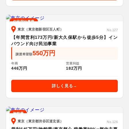
住宅宿泊事業
東京（東京都新宿区百人町）
No.127
【年間営利173万円/新大久保駅から徒歩5分】イン
バウンド向け民泊事業
550万円
譲渡希望額
年商
営業利益
446万円
182万円
詳しく見る
旅館業
東京（東京都渋谷区道玄坂）
No.126