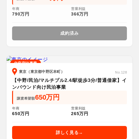
年商
営業利益
790万円
366万円
成約済み
住宅宿泊事業
東京（東京都中野区本町）
No.128
【中野/民泊/マルチプル2.4/駅徒歩3分/普通借家】イ
ンバウンド向け民泊事業
650万円
譲渡希望額
年商
営業利益
650万円
265万円
詳しく見る