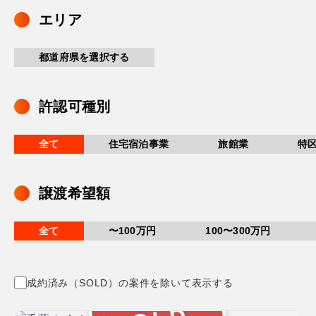
エリア
都道府県を選択する
許認可種別
全て
住宅宿泊事業
旅館業
特
譲渡希望額
全て
〜100万円
100〜300万円
成約済み（SOLD）の案件を除いて表示する