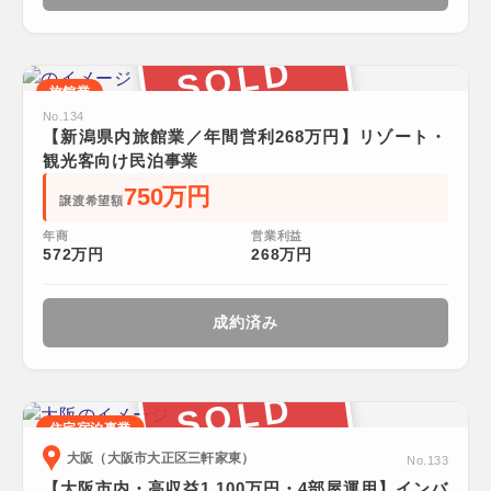
SOLD
旅館業
No.134
【新潟県内旅館業／年間営利268万円】リゾート・
観光客向け民泊事業
750万円
譲渡希望額
年商
営業利益
572万円
268万円
成約済み
SOLD
住宅宿泊事業
大阪（大阪市大正区三軒家東）
No.133
【大阪市内・高収益1,100万円・4部屋運用】インバ