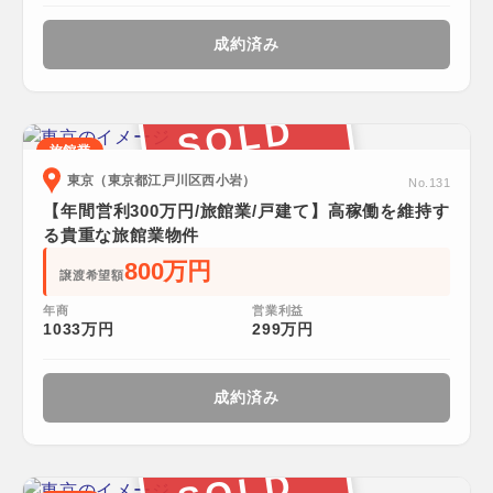
成約済み
SOLD
旅館業
東京（東京都江戸川区西小岩）
No.131
【年間営利300万円/旅館業/戸建て】高稼働を維持す
る貴重な旅館業物件
800万円
譲渡希望額
年商
営業利益
1033万円
299万円
成約済み
SOLD