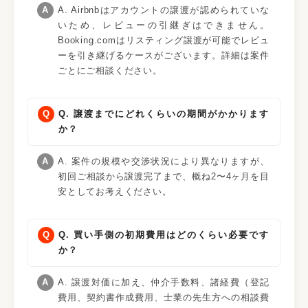
A. Airbnbはアカウントの譲渡が認められていな
いため、レビューの引継ぎはできません。
Booking.comはリスティング譲渡が可能でレビュ
ーを引き継げるケースがございます。詳細は案件
ごとにご相談ください。
Q. 譲渡までにどれくらいの期間がかかります
か？
A. 案件の規模や交渉状況により異なりますが、
初回ご相談から譲渡完了まで、概ね2〜4ヶ月を目
安としてお考えください。
Q. 買い手側の初期費用はどのくらい必要です
か？
A. 譲渡対価に加え、仲介手数料、諸経費（登記
費用、契約書作成費用、士業の先生方への相談費