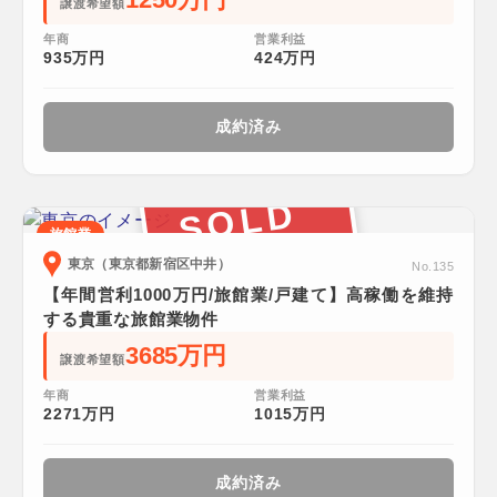
譲渡希望額
年商
営業利益
935万円
424万円
成約済み
SOLD
旅館業
東京（東京都新宿区中井）
No.135
【年間営利1000万円/旅館業/戸建て】高稼働を維持
する貴重な旅館業物件
3685万円
譲渡希望額
年商
営業利益
2271万円
1015万円
成約済み