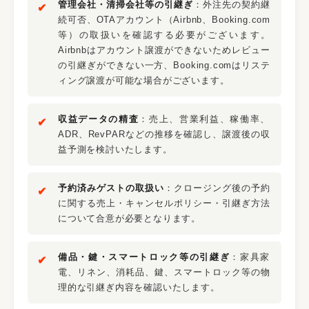
管理会社・清掃会社等の引継ぎ
：外注先の契約継
続可否、OTAアカウント（Airbnb、Booking.com
等）の取扱いを確認する必要がございます。
Airbnbはアカウント譲渡ができないためレビュー
の引継ぎができない一方、Booking.comはリステ
ィング譲渡が可能な場合がございます。
収益データの精査
：売上、営業利益、稼働率、
ADR、RevPARなどの推移を確認し、譲渡後の収
益予測を検討いたします。
予約済みゲストの取扱い
：クロージング後の予約
に関する売上・キャンセルポリシー・引継ぎ方法
について合意が必要となります。
備品・鍵・スマートロック等の引継ぎ
：家具家
電、リネン、消耗品、鍵、スマートロック等の物
理的な引継ぎ内容を確認いたします。