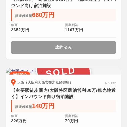
ウンド向け宿泊施設
660万円
譲渡希望額
年商
営業利益
2652万円
1107万円
成約済み
SOLD
特区民泊
大阪（大阪府大阪市住之江区御崎）
No.132
【主要駅徒歩圏内/大阪特区民泊営利80万/観光地近
く】インバウンド向け宿泊施設
140万円
譲渡希望額
年商
営業利益
226万円
70万円