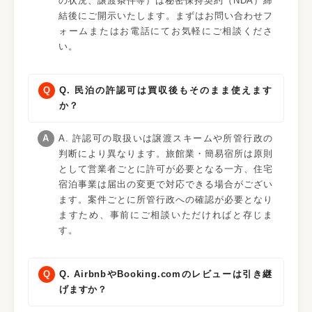
の状況、譲渡条件等）は秘密保持契約（NDA）締
結後にご開示いたします。まずはお問い合わせフ
ォームまたはお電話にてお気軽にご相談くださ
い。
Q. 民泊の許認可は買収後もそのまま使えます
か？
A. 許認可の取扱いは譲渡スキームや所管行政の
判断により異なります。旅館業・簡易宿所は原則
として営業者ごとに許可が必要となる一方、住宅
宿泊事業は届出の変更で対応できる場合がござい
ます。案件ごとに所管行政への確認が必要となり
ますため、事前にご相談いただければと存じま
す。
Q. AirbnbやBooking.comのレビューは引き継
げますか？