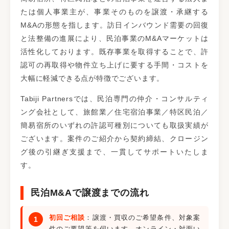
たは個人事業主が、事業そのものを譲渡・承継する
M&Aの形態を指します。訪日インバウンド需要の回復
と法整備の進展により、民泊事業のM&Aマーケットは
活性化しております。既存事業を取得することで、許
認可の再取得や物件立ち上げに要する手間・コストを
大幅に軽減できる点が特徴でございます。
Tabiji Partnersでは、民泊専門の仲介・コンサルティ
ング会社として、旅館業／住宅宿泊事業／特区民泊／
簡易宿所のいずれの許認可種別についても取扱実績が
ございます。案件のご紹介から契約締結、クロージン
グ後の引継ぎ支援まで、一貫してサポートいたしま
す。
民泊M&Aで譲渡までの流れ
初回ご相談
：譲渡・買収のご希望条件、対象案
件のご要望等を伺います。オンライン・対面い