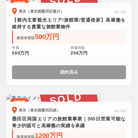
旅館業
東京（東京都墨田区菊川）
No.130
【都内主要観光エリア/旅館業/普通借家】高稼働を
維持する貴重な旅館業物件
500万円
譲渡希望額
年商
営業利益
669万円
206万円
成約済み
SOLD
旅館業
東京（東京都墨田区緑）
No.129
墨田区両国エリアの旅館業事業｜365日営業可能な
希少許認可と高稼働の実績を承継
1200万円
譲渡希望額