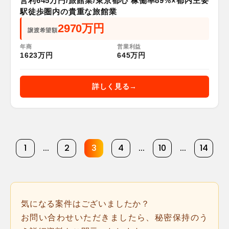
営利645万円/旅館業/東京都心 稼働率89%×都内主要
駅徒歩圏内の貴重な旅館業
2970万円
譲渡希望額
年商
営業利益
1623万円
645万円
詳しく見る
1
...
2
3
4
...
10
...
14
気になる案件はございましたか？
お問い合わせいただきましたら、秘密保持のう