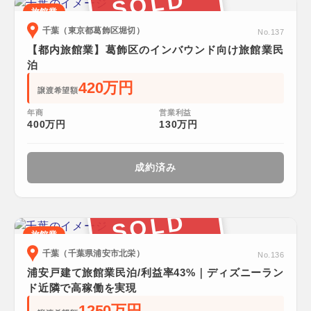
SOLD
旅館業
千葉（東京都葛飾区堀切）
No.137
【都内旅館業】葛飾区のインバウンド向け旅館業民
泊
420万円
譲渡希望額
年商
営業利益
400万円
130万円
成約済み
SOLD
旅館業
千葉（千葉県浦安市北栄）
No.136
浦安戸建て旅館業民泊/利益率43%｜ディズニーラン
ド近隣で高稼働を実現
1250万円