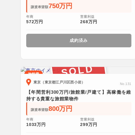
750万円
譲渡希望額
年商
営業利益
572万円
268万円
成約済み
SOLD
旅館業
東京（東京都江戸川区西小岩）
No.131
【年間営利300万円/旅館業/戸建て】高稼働を維
持する貴重な旅館業物件
800万円
譲渡希望額
年商
営業利益
1033万円
299万円