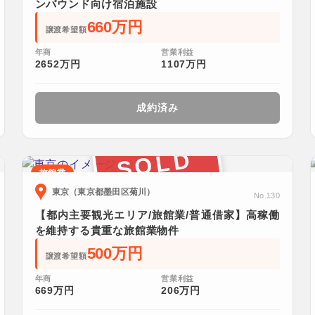
ンバウンド向け宿泊施設
660万円
譲渡希望額
年商
営業利益
2652万円
1107万円
成約済み
SOLD
旅館業
東京（東京都墨田区菊川）
No.130
【都内主要観光エリア/旅館業/普通借家】高稼働
を維持する貴重な旅館業物件
500万円
譲渡希望額
年商
営業利益
669万円
206万円