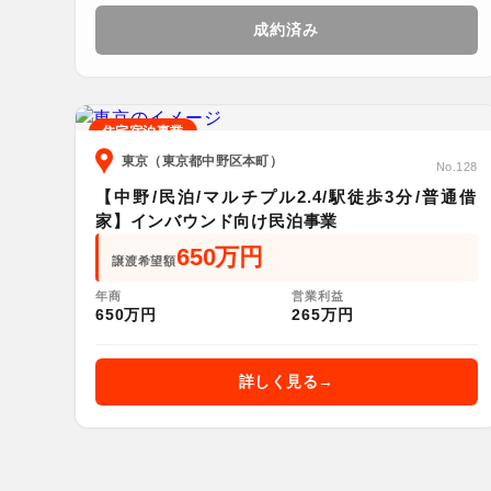
成約済み
住宅宿泊事業
東京（東京都中野区本町）
No.128
【中野/民泊/マルチプル2.4/駅徒歩3分/普通借
家】インバウンド向け民泊事業
650万円
譲渡希望額
年商
営業利益
650万円
265万円
詳しく見る