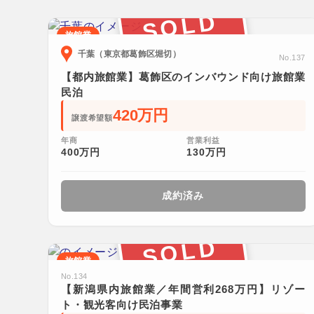
SOLD
旅館業
千葉（東京都葛飾区堀切）
No.137
【都内旅館業】葛飾区のインバウンド向け旅館業
民泊
420万円
譲渡希望額
年商
営業利益
400万円
130万円
成約済み
SOLD
旅館業
No.134
【新潟県内旅館業／年間営利268万円】リゾー
ト・観光客向け民泊事業