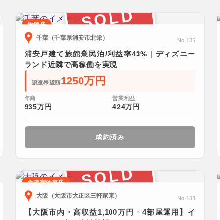
SOLD
旅館業
千葉（千葉県浦安市北栄）
No.136
浦安戸建て旅館業民泊/利益率43%｜ディズニー
ランド近隣で高稼働を実現
1250万円
譲渡希望額
年商
営業利益
935万円
424万円
成約済み
SOLD
住宅宿泊事業
大阪（大阪市大正区三軒家東）
No.133
【大阪市内・高収益1,100万円・4部屋運用】イ