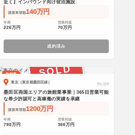
近く】インバウンド向け宿泊施設
140万円
譲渡希望額
年商
営業利益
226万円
70万円
成約済み
SOLD
旅館業
東京（東京都墨田区緑）
No.129
墨田区両国エリアの旅館業事業｜365日営業可能
な希少許認可と高稼働の実績を承継
1200万円
譲渡希望額
年商
営業利益
790万円
366万円