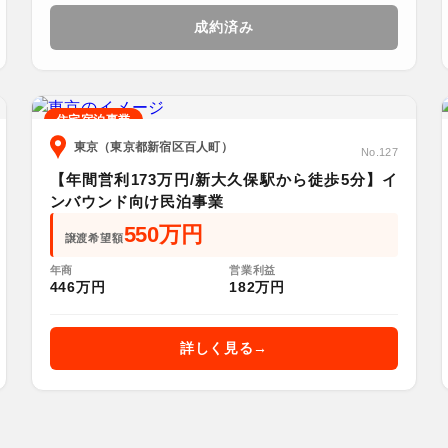
成約済み
住宅宿泊事業
東京（東京都新宿区百人町）
No.127
【年間営利173万円/新大久保駅から徒歩5分】イ
ンバウンド向け民泊事業
550万円
譲渡希望額
年商
営業利益
446万円
182万円
詳しく見る