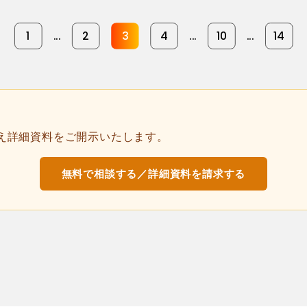
1
...
2
3
4
...
10
...
14
え詳細資料をご開示いたします。
無料で相談する／詳細資料を請求する