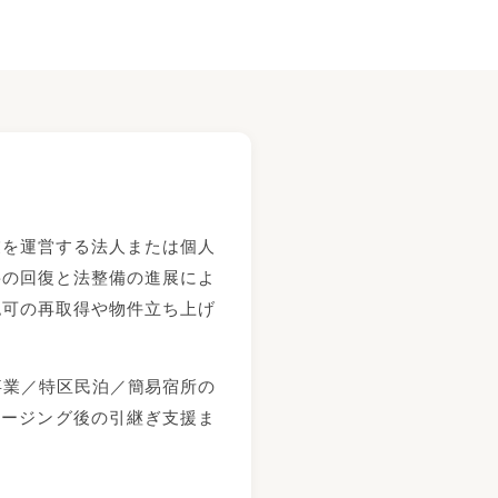
業を運営する法人または個人
要の回復と法整備の進展によ
認可の再取得や物件立ち上げ
宿泊事業／特区民泊／簡易宿所の
ロージング後の引継ぎ支援ま