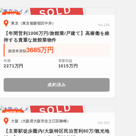
SOLD
旅館業
東京（東京都新宿区中井）
No.135
【年間営利1000万円/旅館業/戸建て】高稼働を維
持する貴重な旅館業物件
3685万円
譲渡希望額
年商
営業利益
2271万円
1015万円
成約済み
SOLD
特区民泊
大阪（大阪府大阪市住之江区御崎）
No.132
【主要駅徒歩圏内/大阪特区民泊営利80万/観光地