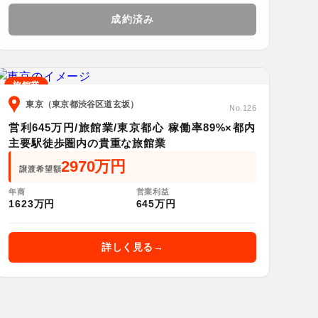
成約済み
旅館業
東京（東京都渋谷区道玄坂）
No.126
営利645万円/旅館業/東京都心 稼働率89%×都内
主要駅徒歩圏内の貴重な旅館業
2970万円
譲渡希望額
年商
営業利益
1623万円
645万円
詳しく見る