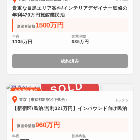
No.046
貴重な目黒エリア案件/インテリアデザイナー監修の
年利470万円旅館業民泊
1500万円
譲渡希望額
年商
営業利益
1135万円
635万円
成約済み
SOLD
住宅宿泊事業
東京（東京都新宿区下落合）
No.045
【新宿区/民泊/営利321万円】インバウンド向け民泊
960万円
譲渡希望額
年商
営業利益