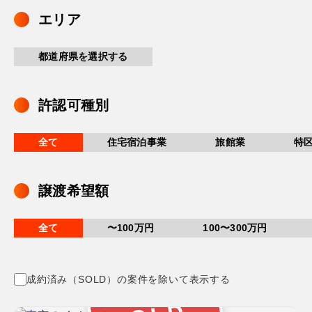
エリア
都道府県を選択する
許認可種別
全て
住宅宿泊事業
旅館業
特
譲渡希望額
全て
〜100万円
100〜300万円
成約済み（SOLD）の案件を除いて表示する