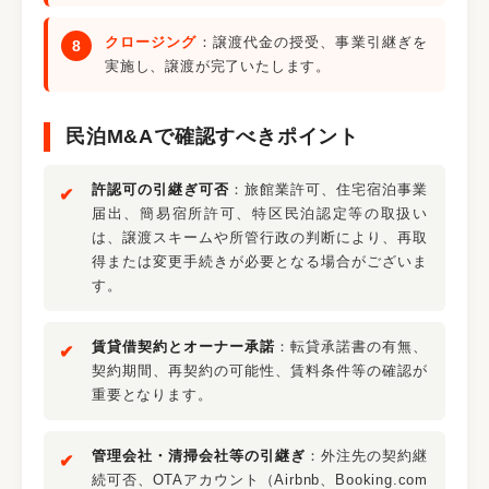
クロージング
：譲渡代金の授受、事業引継ぎを
実施し、譲渡が完了いたします。
民泊M&Aで確認すべきポイント
許認可の引継ぎ可否
：旅館業許可、住宅宿泊事業
届出、簡易宿所許可、特区民泊認定等の取扱い
は、譲渡スキームや所管行政の判断により、再取
得または変更手続きが必要となる場合がございま
す。
賃貸借契約とオーナー承諾
：転貸承諾書の有無、
契約期間、再契約の可能性、賃料条件等の確認が
重要となります。
管理会社・清掃会社等の引継ぎ
：外注先の契約継
続可否、OTAアカウント（Airbnb、Booking.com