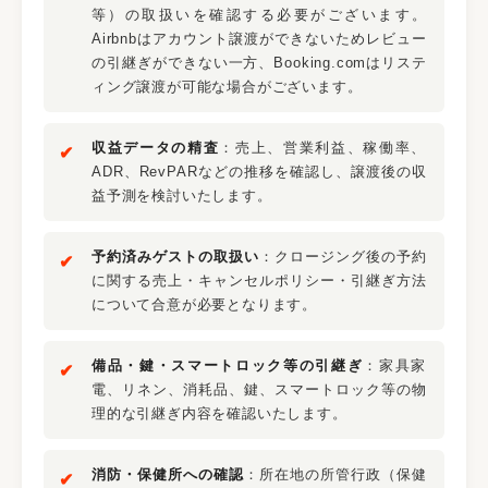
等）の取扱いを確認する必要がございます。
Airbnbはアカウント譲渡ができないためレビュー
の引継ぎができない一方、Booking.comはリステ
ィング譲渡が可能な場合がございます。
収益データの精査
：売上、営業利益、稼働率、
ADR、RevPARなどの推移を確認し、譲渡後の収
益予測を検討いたします。
予約済みゲストの取扱い
：クロージング後の予約
に関する売上・キャンセルポリシー・引継ぎ方法
について合意が必要となります。
備品・鍵・スマートロック等の引継ぎ
：家具家
電、リネン、消耗品、鍵、スマートロック等の物
理的な引継ぎ内容を確認いたします。
消防・保健所への確認
：所在地の所管行政（保健