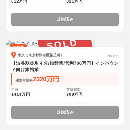
612万円
321万円
成約済み
SOLD
旅館業
東京（東京都渋谷区桜丘町）
No.044
【渋谷駅徒歩４分/旅館業/営利708万円】インバウン
ド向け旅館業
2320万円
譲渡希望額
年商
営業利益
1414万円
709万円
成約済み