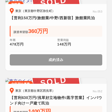
SOLD
旅館業
東京（東京都中野区弥生町）
No.053
【営利150万円/旅館業/中野/西新宿】旅館業民泊
360万円
譲渡希望額
年商
営業利益
478万円
148万円
成約済み
SOLD
住宅宿泊事業
東京（東京都台東区西浅草）
No.052
【営利630万円/浅草好立地物件/黒字営業】インバウ
ンド向け一戸建て民泊
1400万円