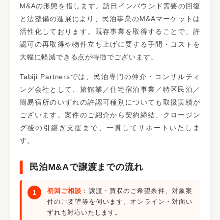
M&Aの形態を指します。訪日インバウンド需要の回復
と法整備の進展により、民泊事業のM&Aマーケットは
活性化しております。既存事業を取得することで、許
認可の再取得や物件立ち上げに要する手間・コストを
大幅に軽減できる点が特徴でございます。
Tabiji Partnersでは、民泊専門の仲介・コンサルティ
ング会社として、旅館業／住宅宿泊事業／特区民泊／
簡易宿所のいずれの許認可種別についても取扱実績が
ございます。案件のご紹介から契約締結、クロージン
グ後の引継ぎ支援まで、一貫してサポートいたしま
す。
民泊M&Aで譲渡までの流れ
初回ご相談
：譲渡・買収のご希望条件、対象案
件のご要望等を伺います。オンライン・対面い
ずれも対応いたします。