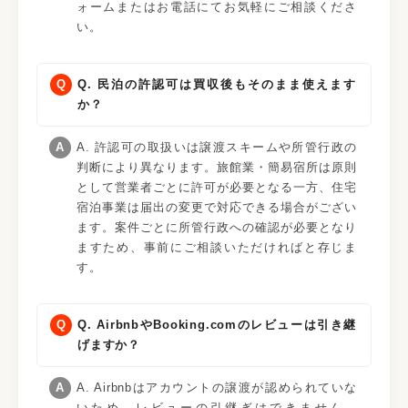
ォームまたはお電話にてお気軽にご相談くださ
い。
Q. 民泊の許認可は買収後もそのまま使えます
か？
A. 許認可の取扱いは譲渡スキームや所管行政の
判断により異なります。旅館業・簡易宿所は原則
として営業者ごとに許可が必要となる一方、住宅
宿泊事業は届出の変更で対応できる場合がござい
ます。案件ごとに所管行政への確認が必要となり
ますため、事前にご相談いただければと存じま
す。
Q. AirbnbやBooking.comのレビューは引き継
げますか？
A. Airbnbはアカウントの譲渡が認められていな
いため、レビューの引継ぎはできません。