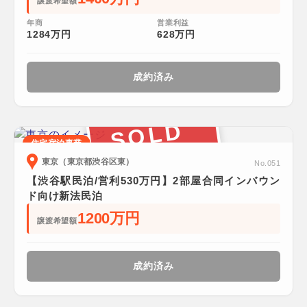
譲渡希望額
年商
営業利益
1284万円
628万円
成約済み
SOLD
住宅宿泊事業
東京（東京都渋谷区東）
No.051
【渋谷駅民泊/営利530万円】2部屋合同インバウン
ド向け新法民泊
1200万円
譲渡希望額
成約済み