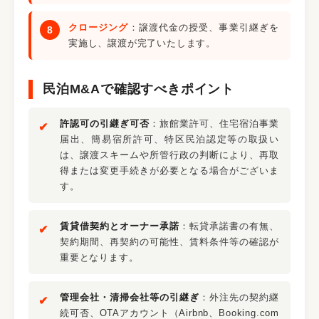
クロージング
：譲渡代金の授受、事業引継ぎを
実施し、譲渡が完了いたします。
民泊M&Aで確認すべきポイント
許認可の引継ぎ可否
：旅館業許可、住宅宿泊事業
届出、簡易宿所許可、特区民泊認定等の取扱い
は、譲渡スキームや所管行政の判断により、再取
得または変更手続きが必要となる場合がございま
す。
賃貸借契約とオーナー承諾
：転貸承諾書の有無、
契約期間、再契約の可能性、賃料条件等の確認が
重要となります。
管理会社・清掃会社等の引継ぎ
：外注先の契約継
続可否、OTAアカウント（Airbnb、Booking.com