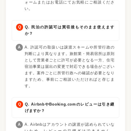
ォームまたはお電話にてお気軽にご相談くださ
い。
Q. 民泊の許認可は買収後もそのまま使えます
か？
A. 許認可の取扱いは譲渡スキームや所管行政の
判断により異なります。旅館業・簡易宿所は原則
として営業者ごとに許可が必要となる一方、住宅
宿泊事業は届出の変更で対応できる場合がござい
ます。案件ごとに所管行政への確認が必要となり
ますため、事前にご相談いただければと存じま
す。
Q. AirbnbやBooking.comのレビューは引き継
げますか？
A. Airbnbはアカウントの譲渡が認められていな
いため、レビューの引継ぎはできません。