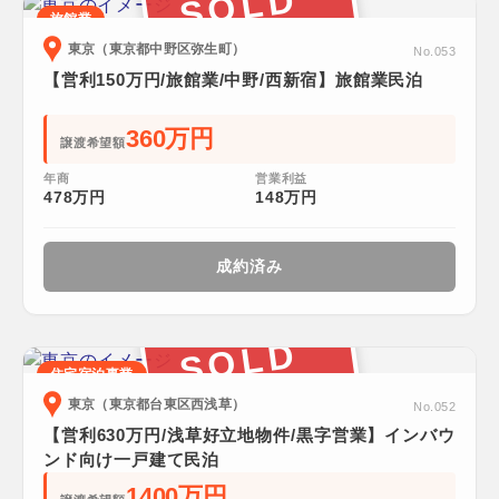
SOLD
旅館業
東京（東京都中野区弥生町）
No.053
【営利150万円/旅館業/中野/西新宿】旅館業民泊
360万円
譲渡希望額
年商
営業利益
478万円
148万円
成約済み
SOLD
住宅宿泊事業
東京（東京都台東区西浅草）
No.052
【営利630万円/浅草好立地物件/黒字営業】インバウ
ンド向け一戸建て民泊
1400万円