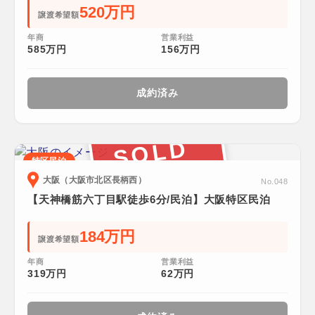
520万円
譲渡希望額
年商
営業利益
585万円
156万円
成約済み
SOLD
特区民泊
大阪（大阪市北区長柄西）
No.048
【天神橋筋六丁目駅徒歩6分/民泊】大阪特区民泊
184万円
譲渡希望額
年商
営業利益
319万円
62万円