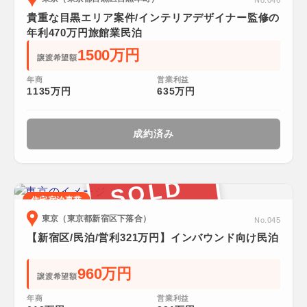
No.046
貴重な目黒エリア案件/インテリアデザイナー監修の
年利470万円旅館業民泊
1500万円
譲渡希望額
年商
営業利益
1135万円
635万円
成約済み
SOLD
住宅宿泊事業
東京（東京都新宿区下落合）
No.045
【新宿区/民泊/営利321万円】インバウンド向け民泊
960万円
譲渡希望額
年商
営業利益