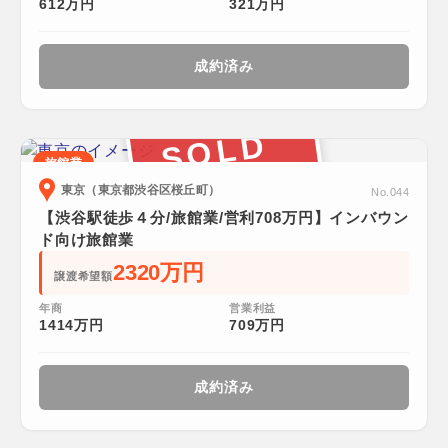
612万円
321万円
成約済み
SOLD
旅館業
東京（東京都渋谷区桜丘町）
No.044
【渋谷駅徒歩４分/旅館業/営利708万円】インバウン
ド向け旅館業
2320万円
譲渡希望額
年商
営業利益
1414万円
709万円
成約済み