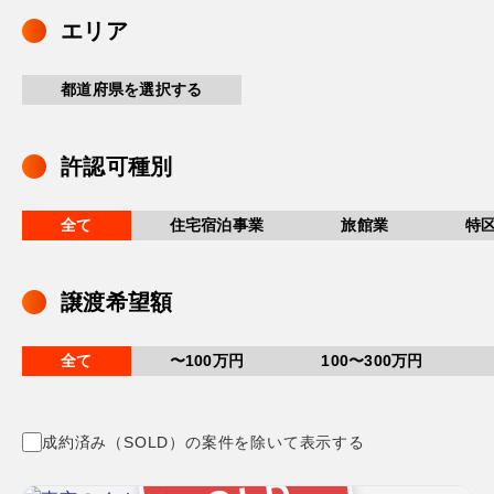
エリア
都道府県を選択する
許認可種別
全て
住宅宿泊事業
旅館業
特
譲渡希望額
全て
〜100万円
100〜300万円
成約済み（SOLD）の案件を除いて表示する