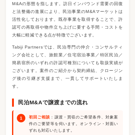
M&Aの形態を指します。訪日インバウンド需要の回復
と法整備の進展により、民泊事業のM&Aマーケットは
活性化しております。既存事業を取得することで、許
認可の再取得や物件立ち上げに要する手間・コストを
大幅に軽減できる点が特徴でございます。
Tabiji Partnersでは、民泊専門の仲介・コンサルティ
ング会社として、旅館業／住宅宿泊事業／特区民泊／
簡易宿所のいずれの許認可種別についても取扱実績が
ございます。案件のご紹介から契約締結、クロージン
グ後の引継ぎ支援まで、一貫してサポートいたしま
す。
民泊M&Aで譲渡までの流れ
初回ご相談
：譲渡・買収のご希望条件、対象案
件のご要望等を伺います。オンライン・対面い
ずれも対応いたします。