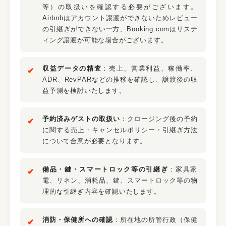
等）の取扱いを確認する必要がございます。
Airbnbはアカウント譲渡ができないためレビュー
の引継ぎができない一方、Booking.comはリステ
ィング譲渡が可能な場合がございます。
収益データの精査
：売上、営業利益、稼働率、
ADR、RevPARなどの推移を確認し、譲渡後の収
益予測を検討いたします。
予約済みゲストの取扱い
：クロージング後の予約
に関する売上・キャンセルポリシー・引継ぎ方法
について合意が必要となります。
備品・鍵・スマートロック等の引継ぎ
：家具家
電、リネン、消耗品、鍵、スマートロック等の物
理的な引継ぎ内容を確認いたします。
消防・保健所への確認
：所在地の所管行政（保健