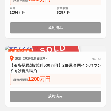
譲渡希望額
年商
営業利益
1284万円
628万円
成約済み
SOLD
住宅宿泊事業
東京（東京都渋谷区東）
No.051
【渋谷駅民泊/営利530万円】2部屋合同インバウン
ド向け新法民泊
1200万円
譲渡希望額
成約済み