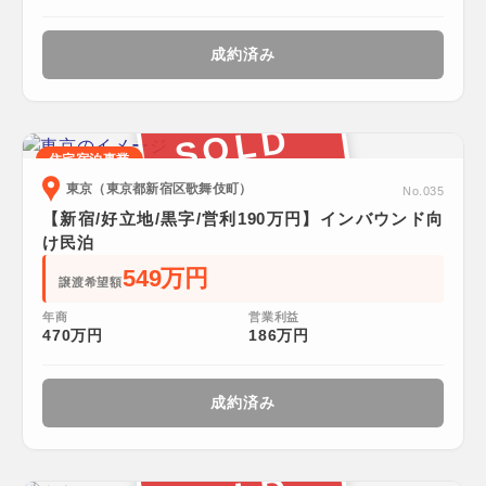
成約済み
SOLD
住宅宿泊事業
東京（東京都新宿区歌舞伎町）
No.035
【新宿/好立地/黒字/営利190万円】インバウンド向
け民泊
549万円
譲渡希望額
年商
営業利益
470万円
186万円
成約済み