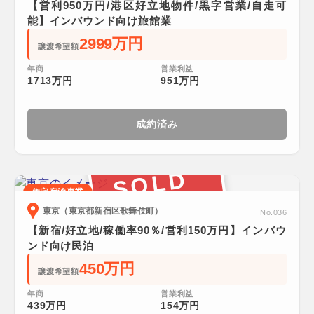
【営利950万円/港区好立地物件/黒字営業/自走可
能】インバウンド向け旅館業
2999万円
譲渡希望額
年商
営業利益
1713万円
951万円
成約済み
SOLD
住宅宿泊事業
東京（東京都新宿区歌舞伎町）
No.036
【新宿/好立地/稼働率90％/営利150万円】インバウ
ンド向け民泊
450万円
譲渡希望額
年商
営業利益
439万円
154万円