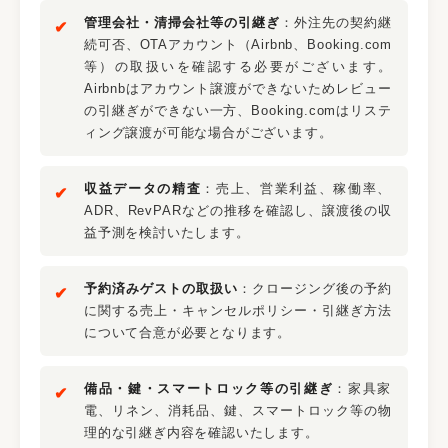
管理会社・清掃会社等の引継ぎ
：外注先の契約継
続可否、OTAアカウント（Airbnb、Booking.com
等）の取扱いを確認する必要がございます。
Airbnbはアカウント譲渡ができないためレビュー
の引継ぎができない一方、Booking.comはリステ
ィング譲渡が可能な場合がございます。
収益データの精査
：売上、営業利益、稼働率、
ADR、RevPARなどの推移を確認し、譲渡後の収
益予測を検討いたします。
予約済みゲストの取扱い
：クロージング後の予約
に関する売上・キャンセルポリシー・引継ぎ方法
について合意が必要となります。
備品・鍵・スマートロック等の引継ぎ
：家具家
電、リネン、消耗品、鍵、スマートロック等の物
理的な引継ぎ内容を確認いたします。