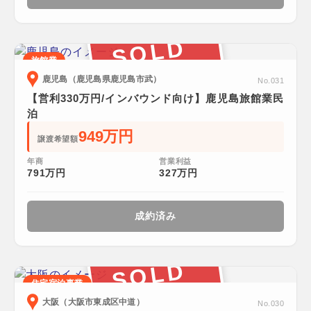
SOLD
旅館業
鹿児島（鹿児島県鹿児島市武）
No.031
【営利330万円/インバウンド向け】鹿児島旅館業民
泊
949万円
譲渡希望額
年商
営業利益
791万円
327万円
成約済み
SOLD
住宅宿泊事業
大阪（大阪市東成区中道）
No.030