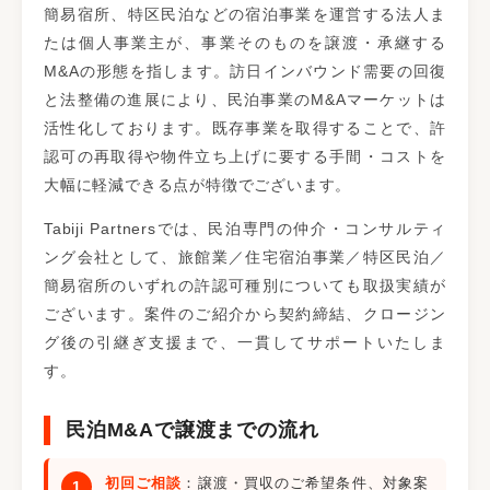
簡易宿所、特区民泊などの宿泊事業を運営する法人ま
たは個人事業主が、事業そのものを譲渡・承継する
M&Aの形態を指します。訪日インバウンド需要の回復
と法整備の進展により、民泊事業のM&Aマーケットは
活性化しております。既存事業を取得することで、許
認可の再取得や物件立ち上げに要する手間・コストを
大幅に軽減できる点が特徴でございます。
Tabiji Partnersでは、民泊専門の仲介・コンサルティ
ング会社として、旅館業／住宅宿泊事業／特区民泊／
簡易宿所のいずれの許認可種別についても取扱実績が
ございます。案件のご紹介から契約締結、クロージン
グ後の引継ぎ支援まで、一貫してサポートいたしま
す。
民泊M&Aで譲渡までの流れ
初回ご相談
：譲渡・買収のご希望条件、対象案