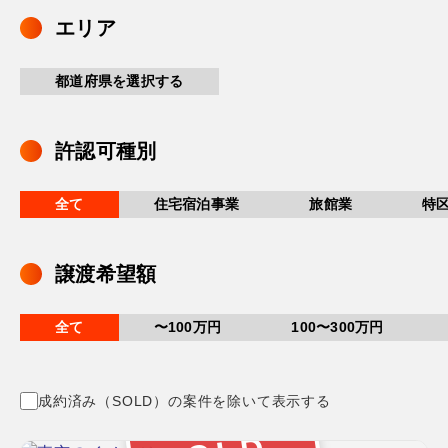
エリア
都道府県を選択する
許認可種別
全て
住宅宿泊事業
旅館業
特
譲渡希望額
全て
〜100万円
100〜300万円
成約済み（SOLD）の案件を除いて表示する