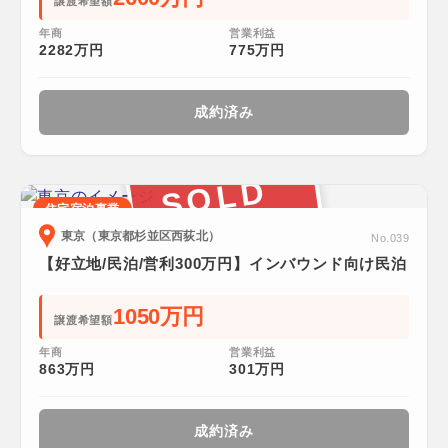
譲渡希望額
年商
営業利益
2282万円
775万円
成約済み
SOLD
住宅宿泊事業
東京（東京都杉並区西荻北）
No.039
【好立地/民泊/営利300万円】インバウンド向け民泊
1050万円
譲渡希望額
年商
営業利益
863万円
301万円
成約済み