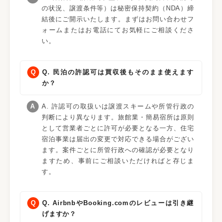
の状況、譲渡条件等）は秘密保持契約（NDA）締
結後にご開示いたします。まずはお問い合わせフ
ォームまたはお電話にてお気軽にご相談くださ
い。
Q. 民泊の許認可は買収後もそのまま使えます
か？
A. 許認可の取扱いは譲渡スキームや所管行政の
判断により異なります。旅館業・簡易宿所は原則
として営業者ごとに許可が必要となる一方、住宅
宿泊事業は届出の変更で対応できる場合がござい
ます。案件ごとに所管行政への確認が必要となり
ますため、事前にご相談いただければと存じま
す。
Q. AirbnbやBooking.comのレビューは引き継
げますか？