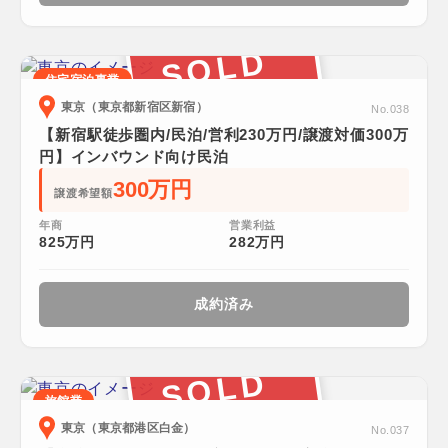
SOLD
住宅宿泊事業
東京（東京都新宿区新宿）
No.038
【新宿駅徒歩圏内/民泊/営利230万円/譲渡対価300万
円】インバウンド向け民泊
300万円
譲渡希望額
年商
営業利益
825万円
282万円
成約済み
SOLD
旅館業
東京（東京都港区白金）
No.037