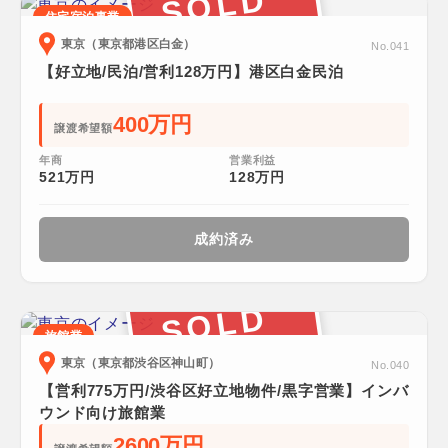
SOLD
住宅宿泊事業
東京（東京都港区白金）
No.041
【好立地/民泊/営利128万円】港区白金民泊
400万円
譲渡希望額
年商
営業利益
521万円
128万円
成約済み
SOLD
旅館業
東京（東京都渋谷区神山町）
No.040
【営利775万円/渋谷区好立地物件/黒字営業】インバ
ウンド向け旅館業
2600万円