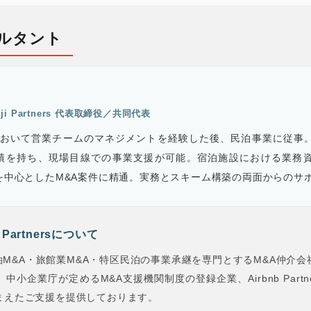
ルタント
ji Partners 代表取締役／共同代表
において営業チームのマネジメントを経験した後、民泊事業に従事。A
績を持ち、現場目線での事業支援が可能。宿泊施設における業務
を中心としたM&A案件に精通。実務とスキーム構築の両面からのサ
Partnersについて
rsは、民泊M&A・旅館業M&A・特区民泊の事業承継を専門とするM&A
小企業庁が定めるM&A支援機関制度の登録企業、Airbnb Part
まえたご支援を提供しております。