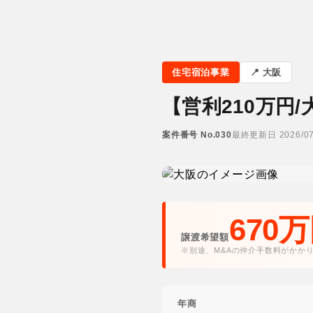
住宅宿泊事業
大阪
【営利210万円
案件番号 No.030
最終更新日 2026/07
670
譲渡希望額
※別途、M&Aの仲介手数料がかか
年商