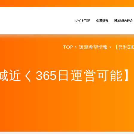
サイトTOP
企業情報
民泊M&A仲介
TOP
>
譲渡希望情報
>
【営利2
阪城近く365日運営可