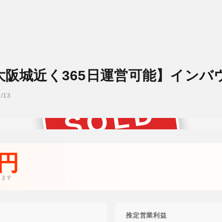
/大阪城近く365日運営可能】イン
/13
SOLD
成約済み
万円
ります
推定営業利益