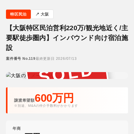
特区民泊
大阪
【大阪特区民泊営利220万/観光地近く/主
要駅徒歩圏内】インバウンド向け宿泊施
設
案件番号 No.119
最終更新日 2026/07/13
SOLD
成約済み
600万円
譲渡希望額
※別途、M&Aの仲介手数料がかかります
年商