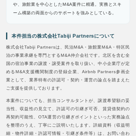
や、旅館業を中心としたM&A案件に精通。実務とスキ
ーム構築の両面からのサポートを強みとしている。
本件担当の株式会社Tabiji Partnersについて
株式会社Tabiji Partnersは、民泊M&A・旅館業M&A・特区民
泊の事業承継を専門とするM&A仲介会社です。北区を含む全
国の宿泊事業の譲渡・譲受案件を取り扱い、中小企業庁が定
めるM&A支援機関制度の登録企業、Airbnb Partners参画企
業として、業界特有の許認可・契約・運営の論点を踏まえた
ご支援を提供しております。
本案件についても、担当コンサルタントが、譲渡希望額の妥
当性、収益性の見立て、許認可の引継ぎ可否、賃貸借契約の
再契約可能性、OTA運営の引継ぎポイントといった実務論点
を整理のうえ、丁寧にご説明いたします。詳細資料（収益明
細・物件詳細・許認可情報・引継ぎ条件等）は、お問い合わ