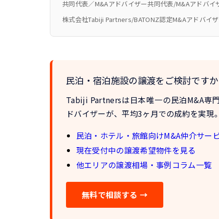
共同代表／M&Aアドバイザー
共同代表/M&Aアドバイ
株式会社Tabiji Partners/BATONZ認定M&Aアドバイ
民泊・宿泊施設の譲渡をご検討ですか
Tabiji Partnersは
日本唯一の民泊M&A専
ドバイザーが、
平均3ヶ月での成約
を実現
民泊・ホテル・旅館向けM&A仲介サー
現在受付中の譲渡希望物件を見る
他エリアの譲渡相場・事例コラム一覧
無料で相談する →