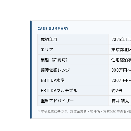
CASE SUMMARY
成約年月
2025年1
エリア
東京都北
業態（許認可）
住宅宿泊
譲渡価額レンジ
300万円〜
EBITDA水準
200万円〜
EBITDAマルチプル
約2倍
担当アドバイザー
貫井 皓太
※守秘義務に基づき、譲渡企業名・物件名・賃貸契約等の個別条