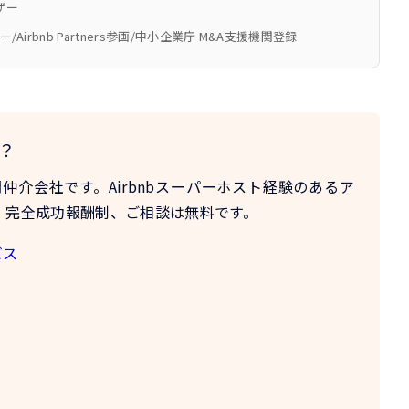
ザー
ザー/Airbnb Partners参画/中小企業庁 M&A支援機関登録
？
門仲介会社
です。Airbnbスーパーホスト経験のあるア
。完全成功報酬制、ご相談は無料です。
ビス