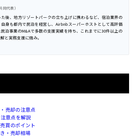
役（共同代表）
った後、地方リゾートパークの立ち上げに携わるなど、宿泊業界の
自身も都内で民泊を経営し、Airbnbスーパーホストとして高評価
民泊事業のM&Aで多数の支援実績を持ち、これまでに30件以上の
理解と実務支援に強み。
ル・売却の注意点
・注意点を解説
と売買のポイント
続き・売却相場