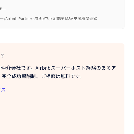
ザー
ザー/Airbnb Partners参画/中小企業庁 M&A支援機関登録
？
門仲介会社
です。Airbnbスーパーホスト経験のあるア
。完全成功報酬制、ご相談は無料です。
ビス