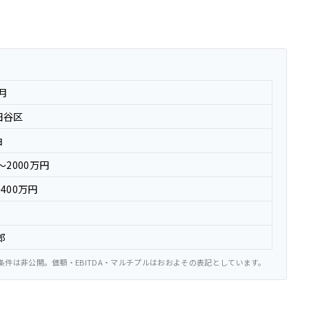
2月
田谷区
泊
〜2000万円
400万円
郎
件は非公開。価額・EBITDA・マルチプルはおおよその表記としています。