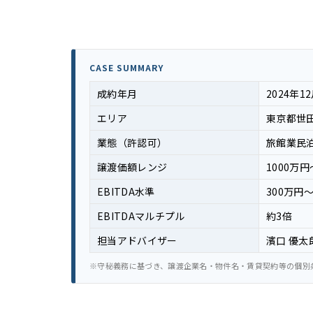
CASE SUMMARY
成約年月
2024年1
エリア
東京都世
業態（許認可）
旅館業民
譲渡価額レンジ
1000万円
EBITDA水準
300万円〜
EBITDAマルチプル
約3倍
担当アドバイザー
濱口 優太
※守秘義務に基づき、譲渡企業名・物件名・賃貸契約等の個別条