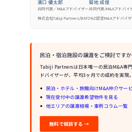
濱口 優太郎
菊地 成俊
共同代表／M&Aアドバイザー
共同代表/M&Aアドバイ
株式会社Tabiji Partners/BATONZ認定M&Aアドバイ
民泊・宿泊施設の譲渡をご検討ですか
Tabiji Partnersは
日本唯一の民泊M&A専
ドバイザーが、
平均3ヶ月での成約
を実現
民泊・ホテル・旅館向けM&A仲介サー
現在受付中の譲渡希望物件を見る
他エリアの譲渡相場・事例コラム一覧
無料で相談する →