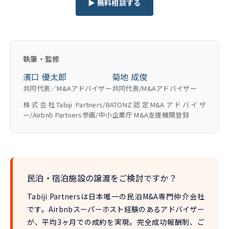
▶ 無料相談する
執筆・監修
濱口 優太郎
菊地 成俊
共同代表／M&Aアドバイザー
共同代表/M&Aアドバイザー
株式会社Tabiji Partners/BATONZ認定M&Aアドバイザ
ー/Airbnb Partners参画/中小企業庁 M&A支援機関登録
民泊・宿泊施設の譲渡をご検討ですか？
Tabiji Partnersは
日本唯一の民泊M&A専門仲介会社
です。Airbnbスーパーホスト経験のあるアドバイザー
が、
平均3ヶ月での成約
を実現。完全成功報酬制、ご