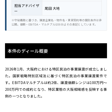
担当アドバイザ
尾田 大地
ー
※守秘義務に基づき、譲渡企業名・物件名・賃貸契約等の個別条件は非
公開。価額・EBITDA・マルチプルはおおよその表記としています。
本件のディール概要
2026年1月、大阪府における特区民泊の事業譲渡が成立しまし
た。国家戦略特別区域法に基づく特区民泊の事業譲渡案件で
す。EBITDAマルチプルは約2倍、譲渡価額レンジは100万円〜
200万円での成約となり、特区業態の大阪相場感を反映する事
例の一つとなりました。