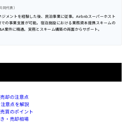
役（共同代表）
ネジメントを経験した後、民泊事業に従事。Airbnbスーパーホスト
線での事業支援が可能。宿泊施設における業務資本提携スキームの
&A案件に精通。実務とスキーム構築の両面からサポート。
・売却の注意点
・注意点を解説
と売買のポイント
続き・売却相場