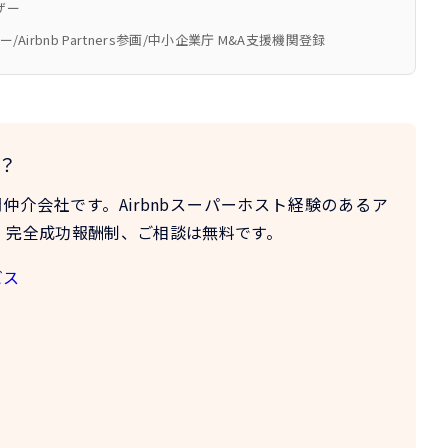
ザー
ザー/Airbnb Partners参画/中小企業庁 M&A支援機関登録
？
門仲介会社
です。Airbnbスーパーホスト経験のあるア
。完全成功報酬制、ご相談は無料です。
ビス