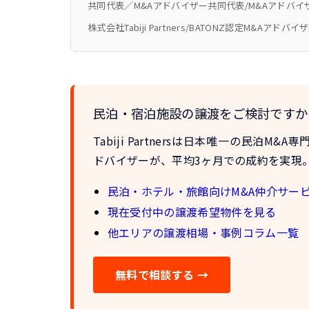
共同代表／M&Aアドバイザー
共同代表/M&Aアドバイ
株式会社Tabiji Partners/BATONZ認定M&Aアドバイ
民泊・宿泊施設の譲渡をご検討ですか
Tabiji Partnersは
日本唯一の民泊M&A専
ドバイザーが、
平均3ヶ月での成約
を実現
民泊・ホテル・旅館向けM&A仲介サー
現在受付中の譲渡希望物件を見る
他エリアの譲渡相場・事例コラム一覧
無料で相談する →