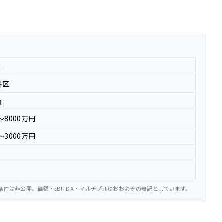
月
谷区
泊
〜8000万円
〜3000万円
件は非公開。価額・EBITDA・マルチプルはおおよその表記としています。