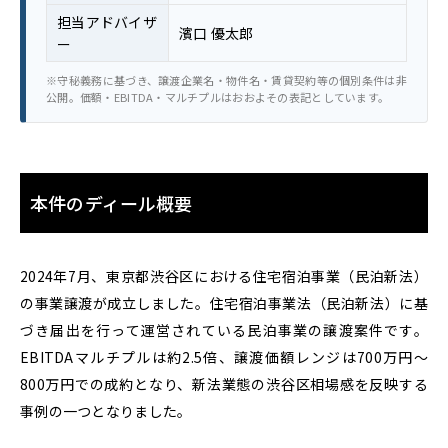
担当アドバイザ
濱口 優太郎
ー
※守秘義務に基づき、譲渡企業名・物件名・賃貸契約等の個別条件は非
公開。価額・EBITDA・マルチプルはおおよその表記としています。
本件のディール概要
2024年7月、東京都渋谷区における住宅宿泊事業（民泊新法）
の事業譲渡が成立しました。住宅宿泊事業法（民泊新法）に基
づき届出を行って運営されている民泊事業の譲渡案件です。
EBITDAマルチプルは約2.5倍、譲渡価額レンジは700万円〜
800万円での成約となり、新法業態の渋谷区相場感を反映する
事例の一つとなりました。