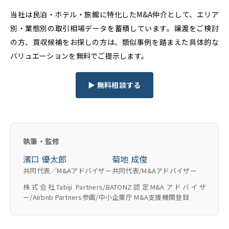
当社は民泊・ホテル・旅館に特化したM&A仲介として、エリア
別・業態別の取引相場データを蓄積しています。譲渡をご検討
の方、買収候補をお探しの方は、類似事例を踏まえた具体的な
バリュエーションを無料でご提示します。
▶ 無料相談する
執筆・監修
濱口 優太郎
菊地 成俊
共同代表／M&Aアドバイザー
共同代表/M&Aアドバイザー
株式会社Tabiji Partners/BATONZ認定M&Aアドバイザ
ー/Airbnb Partners参画/中小企業庁 M&A支援機関登録