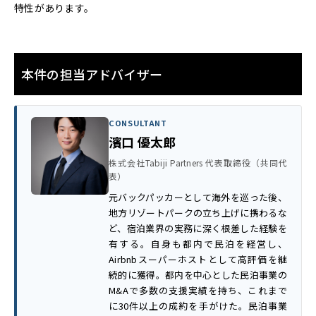
特性があります。
本件の担当アドバイザー
CONSULTANT
濱口 優太郎
株式会社Tabiji Partners 代表取締役（共同代
表）
元バックパッカーとして海外を巡った後、
地方リゾートパークの立ち上げに携わるな
ど、宿泊業界の実務に深く根差した経験を
有する。自身も都内で民泊を経営し、
Airbnbスーパーホストとして高評価を継
続的に獲得。都内を中心とした民泊事業の
M&Aで多数の支援実績を持ち、これまで
に30件以上の成約を手がけた。民泊事業