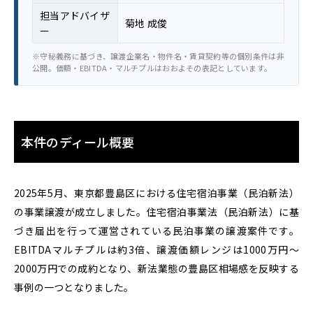
担当アドバイザ
菊地 成俊
ー
※守秘義務に基づき、譲渡企業名・物件名・賃貸契約等の個別条件は非
公開。価額・EBITDA・マルチプルはおおよその表記としています。
本件のディール概要
2025年5月、東京都豊島区における住宅宿泊事業（民泊新法）
の事業譲渡が成立しました。住宅宿泊事業法（民泊新法）に基
づき届出を行って運営されている民泊事業の譲渡案件です。
EBITDAマルチプルは約3倍、譲渡価額レンジは1000万円〜
2000万円での成約となり、新法業態の豊島区相場感を反映する
事例の一つとなりました。