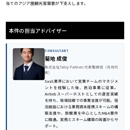
当てのアジア圏観光客需要が下支えします。
本件の担当アドバイザー
CONSULTANT
菊地 成俊
株式会社Tabiji Partners 代表取締役（共同代
表）
SaaS業界において営業チームのマネジメ
ントを経験した後、民泊事業に従事。
Airbnbスーパーホストとしての運営実績
を持ち、現場目線での事業支援が可能。宿
泊施設における業務資本提携スキームの構
築支援や、旅館業を中心としたM&A案件
に精通。実務とスキーム構築の両面からサ
ポート。