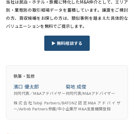
当社は民泊・ホテル・旅館に特化したM&A仲介として、エリア
別・業態別の取引相場データを蓄積しています。譲渡をご検討
の方、買収候補をお探しの方は、類似事例を踏まえた具体的な
バリュエーションを無料でご提示します。
▶ 無料相談する
執筆・監修
濱口 優太郎
菊地 成俊
共同代表／M&Aアドバイザー
共同代表/M&Aアドバイザー
株式会社Tabiji Partners/BATONZ認定M&Aアドバイザ
ー/Airbnb Partners参画/中小企業庁 M&A支援機関登録