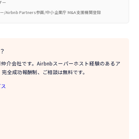
ザー
ザー/Airbnb Partners参画/中小企業庁 M&A支援機関登録
？
門仲介会社
です。Airbnbスーパーホスト経験のあるア
。完全成功報酬制、ご相談は無料です。
ビス