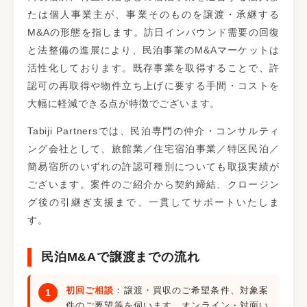
たは個人事業主が、事業そのものを譲渡・承継する
M&Aの形態を指します。訪日インバウンド需要の回復
と法整備の進展により、民泊事業のM&Aマーケットは
活性化しております。既存事業を取得することで、許
認可の再取得や物件立ち上げに要する手間・コストを
大幅に軽減できる点が特徴でございます。
Tabiji Partnersでは、民泊専門の仲介・コンサルティ
ング会社として、旅館業／住宅宿泊事業／特区民泊／
簡易宿所のいずれの許認可種別についても取扱実績が
ございます。案件のご紹介から契約締結、クロージン
グ後の引継ぎ支援まで、一貫してサポートいたしま
す。
民泊M&Aで譲渡までの流れ
初回ご相談
：譲渡・買収のご希望条件、対象案
件のご要望等を伺います。オンライン・対面い