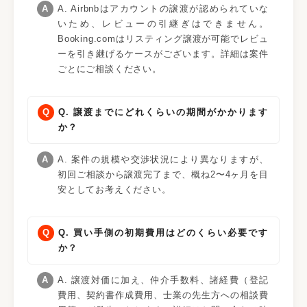
A. Airbnbはアカウントの譲渡が認められていな
いため、レビューの引継ぎはできません。
Booking.comはリスティング譲渡が可能でレビュ
ーを引き継げるケースがございます。詳細は案件
ごとにご相談ください。
Q. 譲渡までにどれくらいの期間がかかります
か？
A. 案件の規模や交渉状況により異なりますが、
初回ご相談から譲渡完了まで、概ね2〜4ヶ月を目
安としてお考えください。
Q. 買い手側の初期費用はどのくらい必要です
か？
A. 譲渡対価に加え、仲介手数料、諸経費（登記
費用、契約書作成費用、士業の先生方への相談費