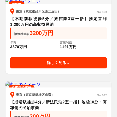
旅館業
東京（東京都品川区西五反田）
No.163
【不動前駅徒歩5分／旅館業3室一括】推定営利
1,200万円の高収益民泊
3200万円
譲渡希望額
年商
営業利益
3870万円
1191万円
詳しく見る
住宅宿泊事業
東京（東京都板橋区成増）
No.162
【成増駅徒歩4分／新法民泊2室一括】池袋10分・高
稼働の民泊事業
200万円