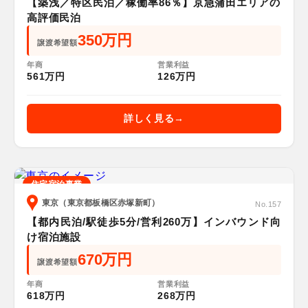
【築浅／特区民泊／稼働率86％】京急蒲田エリアの
高評価民泊
350万円
譲渡希望額
年商
営業利益
561万円
126万円
詳しく見る
住宅宿泊事業
東京（東京都板橋区赤塚新町）
No.157
【都内民泊/駅徒歩5分/営利260万】インバウンド向
け宿泊施設
670万円
譲渡希望額
年商
営業利益
618万円
268万円