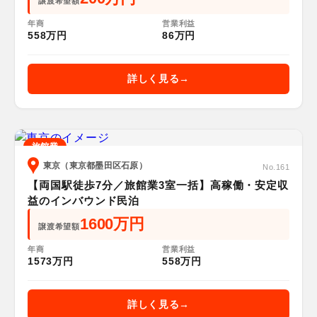
譲渡希望額
年商
営業利益
558万円
86万円
詳しく見る
旅館業
東京（東京都墨田区石原）
No.161
【両国駅徒歩7分／旅館業3室一括】高稼働・安定収
益のインバウンド民泊
1600万円
譲渡希望額
年商
営業利益
1573万円
558万円
詳しく見る