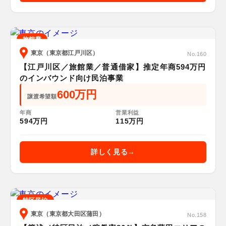
旅館業
東京（東京都江戸川区）
No.160
【江戸川区／旅館業／普通借家】推定年商594万円
のインバウンド向け民泊事業
600万円
譲渡希望額
年商
営業利益
594万円
115万円
詳しく見る
特区民泊
東京（東京都大田区蒲田）
No.158