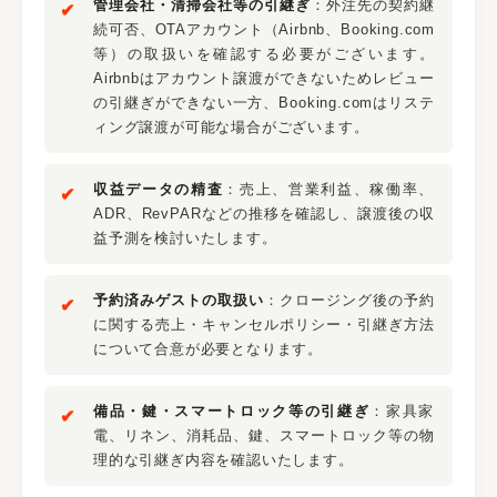
管理会社・清掃会社等の引継ぎ
：外注先の契約継
続可否、OTAアカウント（Airbnb、Booking.com
等）の取扱いを確認する必要がございます。
Airbnbはアカウント譲渡ができないためレビュー
の引継ぎができない一方、Booking.comはリステ
ィング譲渡が可能な場合がございます。
収益データの精査
：売上、営業利益、稼働率、
ADR、RevPARなどの推移を確認し、譲渡後の収
益予測を検討いたします。
予約済みゲストの取扱い
：クロージング後の予約
に関する売上・キャンセルポリシー・引継ぎ方法
について合意が必要となります。
備品・鍵・スマートロック等の引継ぎ
：家具家
電、リネン、消耗品、鍵、スマートロック等の物
理的な引継ぎ内容を確認いたします。