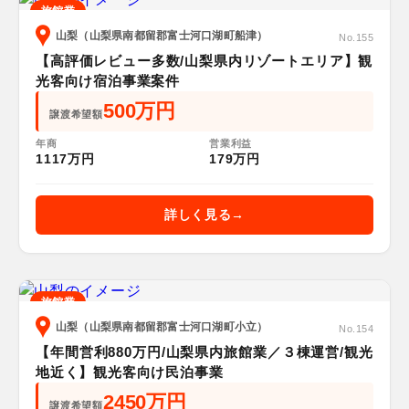
旅館業
山梨（山梨県南都留郡富士河口湖町船津）
No.155
【高評価レビュー多数/山梨県内リゾートエリア】観
光客向け宿泊事業案件
500万円
譲渡希望額
年商
営業利益
1117万円
179万円
詳しく見る
旅館業
山梨（山梨県南都留郡富士河口湖町小立）
No.154
【年間営利880万円/山梨県内旅館業／３棟運営/観光
地近く】観光客向け民泊事業
2450万円
譲渡希望額