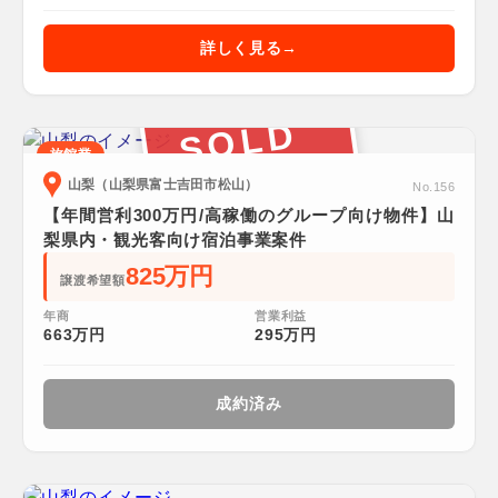
詳しく見る
SOLD
旅館業
山梨（山梨県富士吉田市松山）
No.156
【年間営利300万円/高稼働のグループ向け物件】山
梨県内・観光客向け宿泊事業案件
825万円
譲渡希望額
年商
営業利益
663万円
295万円
成約済み