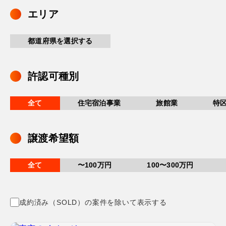
エリア
都道府県を選択する
許認可種別
全て
住宅宿泊事業
旅館業
特
譲渡希望額
全て
〜100万円
100〜300万円
成約済み（SOLD）の案件を除いて表示する